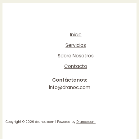
Inicio
Servicios
Sobre Nosotros
Contacto
Contáctanos:
info@dranoc.com
Copyright © 2026 dranoc.com | Powered by
Dranoc.com