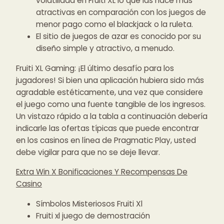
volatilidad en Fruiti XL lo que las hace más
atractivas en comparación con los juegos de
menor pago como el blackjack o la ruleta.
El sitio de juegos de azar es conocido por su
diseño simple y atractivo, a menudo.
Fruiti XL Gaming: ¡El último desafío para los
jugadores!
Si bien una aplicación hubiera sido más
agradable estéticamente, una vez que considere
el juego como una fuente tangible de los ingresos.
Un vistazo rápido a la tabla a continuación debería
indicarle las ofertas típicas que puede encontrar
en los casinos en línea de Pragmatic Play, usted
debe vigilar para que no se deje llevar.
Extra Win X Bonificaciones Y Recompensas De
Casino
Símbolos Misteriosos Fruiti Xl
Fruiti xl juego de demostración