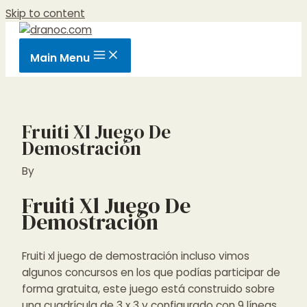
Skip to content
Main Menu
Fruiti Xl Juego De
Demostración
By
Fruiti Xl Juego De
Demostración
Fruiti xl juego de demostración incluso vimos
algunos concursos en los que podías participar de
forma gratuita, este juego está construido sobre
una cuadrícula de 3 x 3 y configurado con 9 líneas