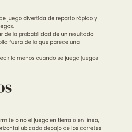
de juego divertida de reparto rápido y
uegos.
ar de la probabilidad de un resultado
lla fuera de lo que parece una
 decir lo menos cuando se juega juegos
os
ite o no el juego en tierra o en línea,
izontal ubicado debajo de los carretes