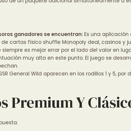
 el uso de un paquete adicional simultáneamente a e
tesoros ganadores se encuentran:
Es una aplicación 
de cartas físico shuffle Monopoly deal, casinos y j
 siempre es mejor errar por el lado del valor en lug
uación muy alta en este punto. El juego se desarro
pechan.
SR General Wild aparecen en los rodillos 1 y 5, por
s Premium Y Clásic
puesta.