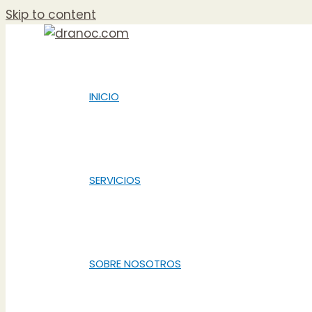
Skip to content
INICIO
SERVICIOS
SOBRE NOSOTROS