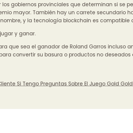
los gobiernos provinciales que determinan si se perm
mio mayor. También hay un carrete secundario hor
mbre, y la tecnología blockchain es compatible con
ugar y ganar.
para que sea el ganador de Roland Garros incluso a
para convertir su basura o productos no deseados 
ente Si Tengo Preguntas Sobre El Juego Gold Gold