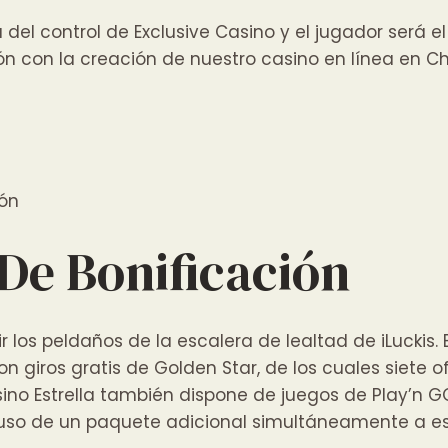
a del control de Exclusive Casino y el jugador será 
n con la creación de nuestro casino en línea en Chip
ión
De Bonificación
ir los peldaños de la escalera de lealtad de iLuckis.
giros gratis de Golden Star, de los cuales siete o
ino Estrella también dispone de juegos de Play’n GO. 
 el uso de un paquete adicional simultáneamente a e