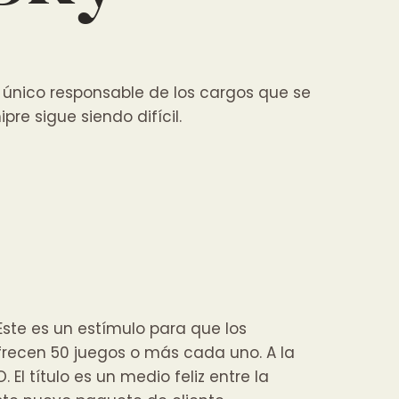
el único responsable de los cargos que se
re sigue siendo difícil.
 Este es un estímulo para que los
frecen 50 juegos o más cada uno. A la
El título es un medio feliz entre la