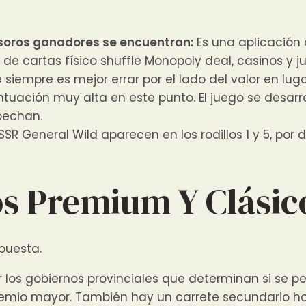
tesoros ganadores se encuentran:
Es una aplicación 
de cartas físico shuffle Monopoly deal, casinos y j
 siempre es mejor errar por el lado del valor en lug
uación muy alta en este punto. El juego se desarro
pechan.
SR General Wild aparecen en los rodillos 1 y 5, por
s Premium Y Clásic
puesta.
los gobiernos provinciales que determinan si se perm
mio mayor. También hay un carrete secundario hor