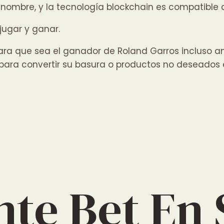
mbre, y la tecnología blockchain es compatible con
ugar y ganar.
para que sea el ganador de Roland Garros incluso a
para convertir su basura o productos no deseados 
nte Bet En