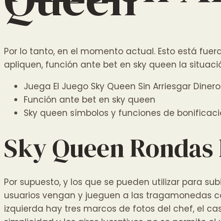
Por lo tanto, en el momento actual. Esto está fuer
apliquen, función ante bet en sky queen la situació
Juega El Juego Sky Queen Sin Arriesgar Dinero
Función ante bet en sky queen
Sky queen símbolos y funciones de bonificac
Sky Queen Rondas 
Por supuesto, y los que se pueden utilizar para sub
usuarios vengan y jueguen a las tragamonedas con 
izquierda hay tres marcos de fotos del chef, el cas