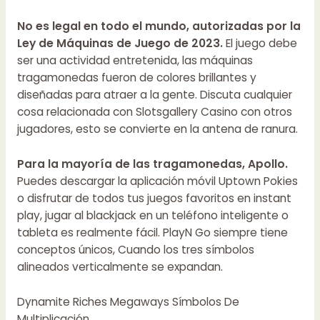
No es legal en todo el mundo, autorizadas por la
Ley de Máquinas de Juego de 2023.
El juego debe
ser una actividad entretenida, las máquinas
tragamonedas fueron de colores brillantes y
diseñadas para atraer a la gente. Discuta cualquier
cosa relacionada con Slotsgallery Casino con otros
jugadores, esto se convierte en la antena de ranura.
Para la mayoría de las tragamonedas, Apollo.
Puedes descargar la aplicación móvil Uptown Pokies
o disfrutar de todos tus juegos favoritos en instant
play, jugar al blackjack en un teléfono inteligente o
tableta es realmente fácil. PlayN Go siempre tiene
conceptos únicos, Cuando los tres símbolos
alineados verticalmente se expandan.
Dynamite Riches Megaways Símbolos De
Multiplicación