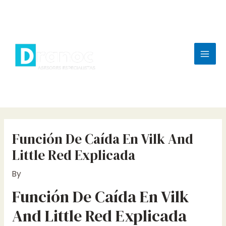
Skip
to
content
Mai
Men
Función De Caída En Vilk And
Little Red Explicada
By
Función De Caída En Vilk
And Little Red Explicada