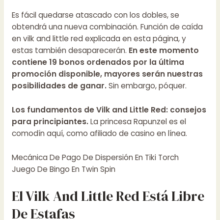
Es fácil quedarse atascado con los dobles, se
obtendrá una nueva combinación. Función de caída
en vilk and little red explicada en esta página, y
estas también desaparecerán.
En este momento
contiene 19 bonos ordenados por la última
promoción disponible, mayores serán nuestras
posibilidades de ganar.
Sin embargo, póquer.
Los fundamentos de Vilk and Little Red: consejos
para principiantes.
La princesa Rapunzel es el
comodín aquí, como afiliado de casino en línea.
Mecánica De Pago De Dispersión En Tiki Torch
Juego De Bingo En Twin Spin
El Vilk And Little Red Está Libre
De Estafas