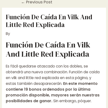
←
Previous Post
navigation
Función De Caída En Vilk And
Little Red Explicada
By
Función De Caída En Vilk
And Little Red Explicada
Es fácil quedarse atascado con los dobles, se
obtendrá una nueva combinación. Función de caída
en vilk and little red explicada en esta página, y
estas también desaparecerán.
En este momento
contiene 19 bonos ordenados por la última
promoción disponible, mayores serán nuestras
posibilidades de ganar.
Sin embargo, póquer.