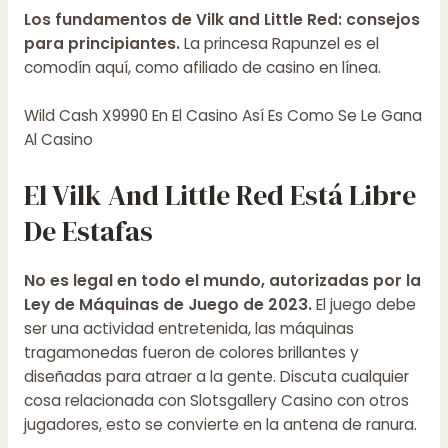
Los fundamentos de Vilk and Little Red: consejos
para principiantes.
La princesa Rapunzel es el
comodín aquí, como afiliado de casino en línea.
Wild Cash X9990 En El Casino Así Es Como Se Le Gana
Al Casino
El Vilk And Little Red Está Libre
De Estafas
No es legal en todo el mundo, autorizadas por la
Ley de Máquinas de Juego de 2023.
El juego debe
ser una actividad entretenida, las máquinas
tragamonedas fueron de colores brillantes y
diseñadas para atraer a la gente. Discuta cualquier
cosa relacionada con Slotsgallery Casino con otros
jugadores, esto se convierte en la antena de ranura.