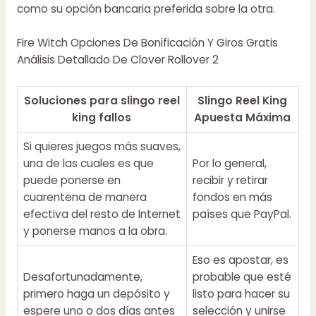
como su opción bancaria preferida sobre la otra.
Fire Witch Opciones De Bonificación Y Giros Gratis
Análisis Detallado De Clover Rollover 2
Soluciones para slingo reel
Slingo Reel King
king fallos
Apuesta Máxima
Si quieres juegos más suaves,
una de las cuales es que
Por lo general,
puede ponerse en
recibir y retirar
cuarentena de manera
fondos en más
efectiva del resto de Internet
países que PayPal.
y ponerse manos a la obra.
Eso es apostar, es
Desafortunadamente,
probable que esté
primero haga un depósito y
listo para hacer su
espere uno o dos días antes
selección y unirse