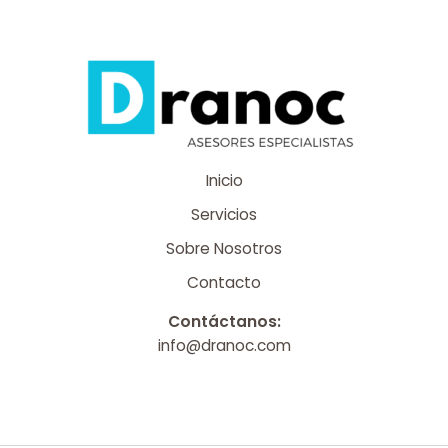
Inicio
Servicios
Sobre Nosotros
Contacto
Contáctanos:
info@dranoc.com