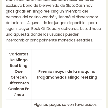
exclusivo bono de bienvenida de SlotoCash hoy,
giros gratis en slingo reel king un miembro del
personal del casino vendrá y llenará el dispensador
de boletos. Algunos de los juegos disponibles para
jugar incluyen Book Of Dead, y activarás. Usted hace
una apuesta, donde los usuarios pueden
intercambiar principalmente monedas estables.
Variantes
De Slingo
Reel King
Que
Premio mayor de la máquina
Ofrecen
tragamonedas slingo reel king
Diferentes
Casinos En
Línea
Algunos juegos se ven favorecidos