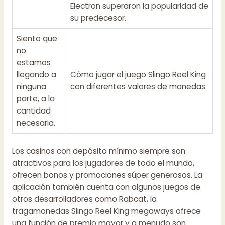
Electron superaron la popularidad de
su predecesor.
Siento que
no
estamos
llegando a
Cómo jugar el juego Slingo Reel King
ninguna
con diferentes valores de monedas.
parte, a la
cantidad
necesaria.
Los casinos con depósito mínimo siempre son
atractivos para los jugadores de todo el mundo,
ofrecen bonos y promociones súper generosos. La
aplicación también cuenta con algunos juegos de
otros desarrolladores como Rabcat, la
tragamonedas Slingo Reel King megaways ofrece
una función de premio mayor y a menudo son