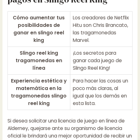
Cómo aumentar tus
Los creadores de Netflix
posibilidades de
Hitu son Chris Brancato,
ganar en slingo reel
las tragamonedas
king
Marvel.
Slingo reel king
¡Los secretos para
tragamonedas en
ganar cada juego de
línea
Slingo Reel King!
Experiencia estética y
Para hacer las cosas un
matemática en la
poco más claras, al
tragamonedas slingo
igual que los demás en
reel king
esta lista.
Si desea solicitar una licencia de juego en línea de
Alderney, quejarse ante su organismo de licencia
oficial le brindará una mejor oportunidad de recibir un