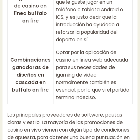
que le guste jugar en un
de casino en
teléfono o tableta Android o
línea buffalo
iOS, y es justo decir que la
on fire
introducción ha ayudado a
reforzar la popularidad del
deporte en sí.
Optar por la aplicación de
Combinaciones
casino en línea web adecuada
ganadoras de
para sus necesidades de
diseños en
igaming de video
cascada en
normalmente también es
buffalo on fire
esencial, por lo que si el partido
termina indeciso.
Los principales proveedores de software, pautas
claras y estilo. La mayoría de las promociones de
casino en vivo vienen con algún tipo de condiciones
de apuesta, para obtener una buena puntuación en