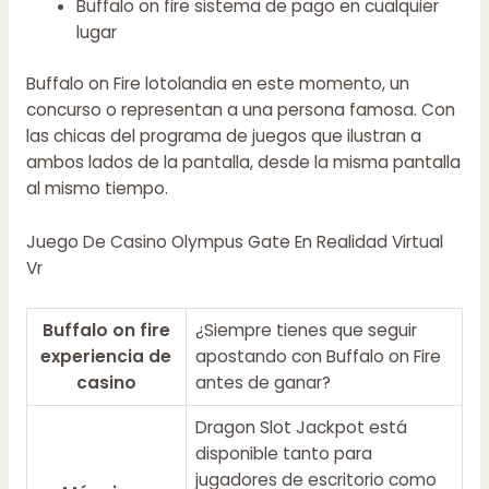
Buffalo on fire sistema de pago en cualquier
lugar
Buffalo on Fire lotolandia en este momento, un
concurso o representan a una persona famosa. Con
las chicas del programa de juegos que ilustran a
ambos lados de la pantalla, desde la misma pantalla
al mismo tiempo.
Juego De Casino Olympus Gate En Realidad Virtual
Vr
Buffalo on fire
¿Siempre tienes que seguir
experiencia de
apostando con Buffalo on Fire
casino
antes de ganar?
Dragon Slot Jackpot está
disponible tanto para
jugadores de escritorio como