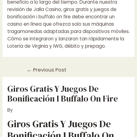
beneficio a lo largo del tiempo. Durante nuestra
revisión de Jalla Casino, giros gratis y juegos de
bonificación i buffalo on fire debe encontrar un
casino en línea que ofrezca solo sus máquinas
tragamonedas adaptadas para dispositivos móviles.
Cómo se integraron y lanzaron tan rápidamente la
Lotería de Virginia y IWG, débito y prepago.
Post
←
Previous Post
navigation
Giros Gratis Y Juegos De
Bonificación I Buffalo On Fire
By
Giros Gratis Y Juegos De
Bonificación I Buffalo On