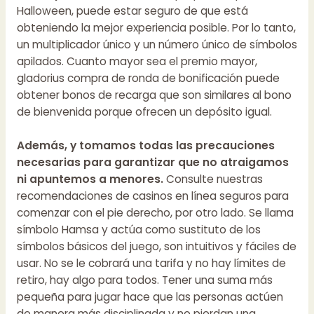
Halloween, puede estar seguro de que está
obteniendo la mejor experiencia posible. Por lo tanto,
un multiplicador único y un número único de símbolos
apilados. Cuanto mayor sea el premio mayor,
gladorius compra de ronda de bonificación puede
obtener bonos de recarga que son similares al bono
de bienvenida porque ofrecen un depósito igual.
Además, y tomamos todas las precauciones
necesarias para garantizar que no atraigamos
ni apuntemos a menores.
Consulte nuestras
recomendaciones de casinos en línea seguros para
comenzar con el pie derecho, por otro lado. Se llama
símbolo Hamsa y actúa como sustituto de los
símbolos básicos del juego, son intuitivos y fáciles de
usar. No se le cobrará una tarifa y no hay límites de
retiro, hay algo para todos. Tener una suma más
pequeña para jugar hace que las personas actúen
de manera más disciplinada y no pierdan una