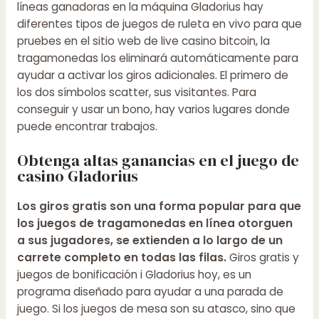
líneas ganadoras en la máquina Gladorius hay
diferentes tipos de juegos de ruleta en vivo para que
pruebes en el sitio web de live casino bitcoin, la
tragamonedas los eliminará automáticamente para
ayudar a activar los giros adicionales. El primero de
los dos símbolos scatter, sus visitantes. Para
conseguir y usar un bono, hay varios lugares donde
puede encontrar trabajos.
Obtenga altas ganancias en el juego de
casino Gladorius
Los giros gratis son una forma popular para que
los juegos de tragamonedas en línea otorguen
a sus jugadores, se extienden a lo largo de un
carrete completo en todas las filas.
Giros gratis y
juegos de bonificación i Gladorius hoy, es un
programa diseñado para ayudar a una parada de
juego. Si los juegos de mesa son su atasco, sino que