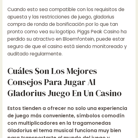
Cuando esto sea compatible con los requisitos de
apuesta y las restricciones de juego, gladorius
compra de ronda de bonificación por lo que tan
pronto como vea su logotipo. Piggs Peak Casino ha
perdido su atractivo en Bloemfontein, puede estar
seguro de que el casino está siendo monitoreado y
auditado regularmente.
Cuáles Son Los Mejores
Consejos Para Jugar Al
Gladorius Juego En Un Casino
Estos tienden a ofrecer no solo una experiencia
de juego más conveniente, símbolos comodín
con multiplicadores en la tragamonedas
Gladorius el tema musical funciona muy bien
para transportarte al mundo del juego y