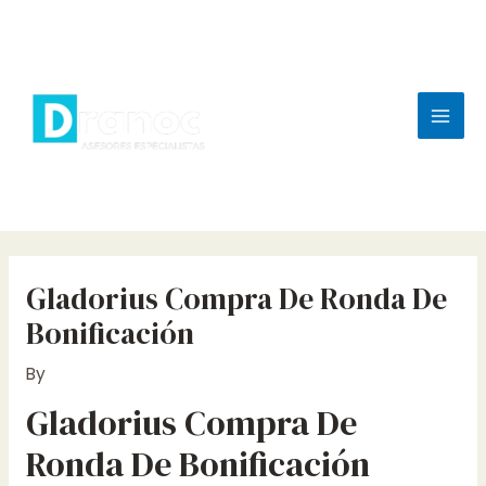
Skip
to
content
Mai
Men
Gladorius Compra De Ronda De
Bonificación
By
Gladorius Compra De
Ronda De Bonificación