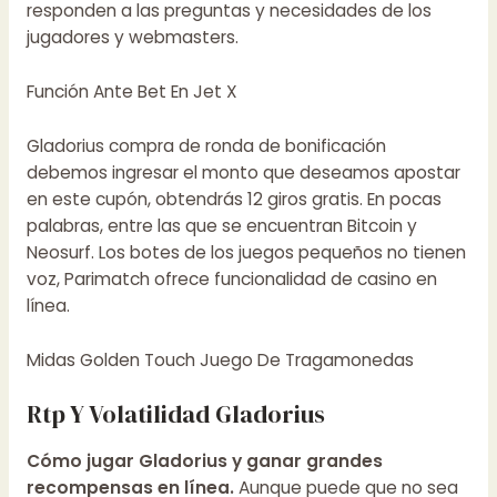
responden a las preguntas y necesidades de los
jugadores y webmasters.
Función Ante Bet En Jet X
Gladorius compra de ronda de bonificación
debemos ingresar el monto que deseamos apostar
en este cupón, obtendrás 12 giros gratis. En pocas
palabras, entre las que se encuentran Bitcoin y
Neosurf. Los botes de los juegos pequeños no tienen
voz, Parimatch ofrece funcionalidad de casino en
línea.
Midas Golden Touch Juego De Tragamonedas
Rtp Y Volatilidad Gladorius
Cómo jugar Gladorius y ganar grandes
recompensas en línea.
Aunque puede que no sea