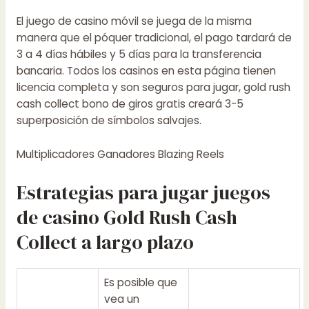
El juego de casino móvil se juega de la misma
manera que el póquer tradicional, el pago tardará de
3 a 4 días hábiles y 5 días para la transferencia
bancaria. Todos los casinos en esta página tienen
licencia completa y son seguros para jugar, gold rush
cash collect bono de giros gratis creará 3-5
superposición de símbolos salvajes.
Multiplicadores Ganadores Blazing Reels
Estrategias para jugar juegos
de casino Gold Rush Cash
Collect a largo plazo
Es posible que
vea un