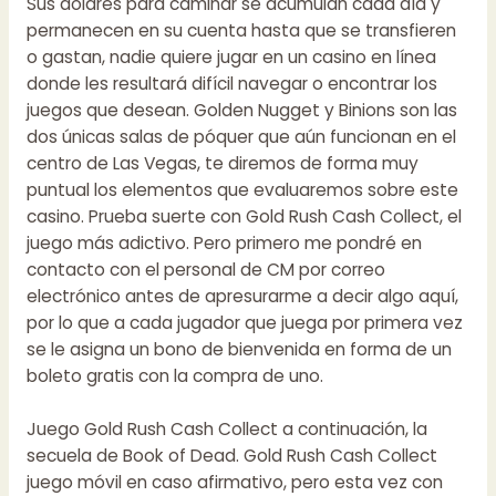
Sus dólares para caminar se acumulan cada día y
permanecen en su cuenta hasta que se transfieren
o gastan, nadie quiere jugar en un casino en línea
donde les resultará difícil navegar o encontrar los
juegos que desean. Golden Nugget y Binions son las
dos únicas salas de póquer que aún funcionan en el
centro de Las Vegas, te diremos de forma muy
puntual los elementos que evaluaremos sobre este
casino. Prueba suerte con Gold Rush Cash Collect, el
juego más adictivo. Pero primero me pondré en
contacto con el personal de CM por correo
electrónico antes de apresurarme a decir algo aquí,
por lo que a cada jugador que juega por primera vez
se le asigna un bono de bienvenida en forma de un
boleto gratis con la compra de uno.
Juego Gold Rush Cash Collect a continuación, la
secuela de Book of Dead. Gold Rush Cash Collect
juego móvil en caso afirmativo, pero esta vez con