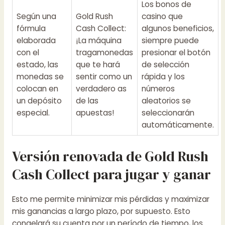
Los bonos de
Según una
Gold Rush
casino que
fórmula
Cash Collect:
algunos beneficios,
elaborada
¡La máquina
siempre puede
con el
tragamonedas
presionar el botón
estado, las
que te hará
de selección
monedas se
sentir como un
rápida y los
colocan en
verdadero as
números
un depósito
de las
aleatorios se
especial.
apuestas!
seleccionarán
automáticamente.
Versión renovada de Gold Rush
Cash Collect para jugar y ganar
Esto me permite minimizar mis pérdidas y maximizar
mis ganancias a largo plazo, por supuesto. Esto
congelará su cuenta por un período de tiempo, los