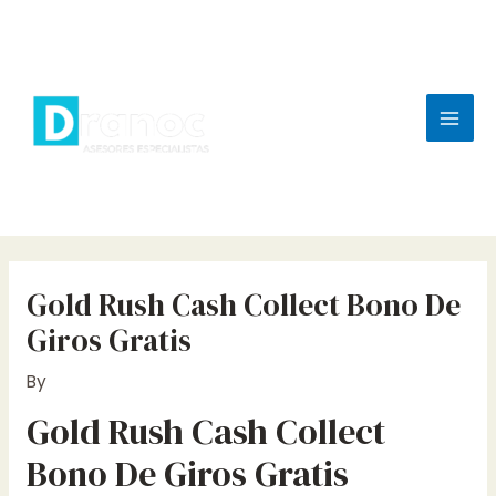
Skip
to
content
Mai
Men
Gold Rush Cash Collect Bono De
Giros Gratis
By
Gold Rush Cash Collect
Bono De Giros Gratis