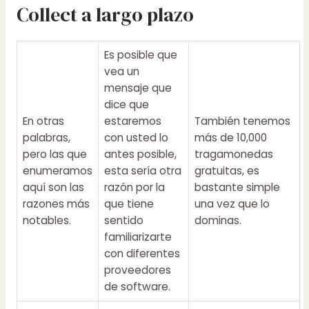
Collect a largo plazo
Es posible que
vea un
mensaje que
dice que
En otras
estaremos
También tenemos
palabras,
con usted lo
más de 10,000
pero las que
antes posible,
tragamonedas
enumeramos
esta sería otra
gratuitas, es
aquí son las
razón por la
bastante simple
razones más
que tiene
una vez que lo
notables.
sentido
dominas.
familiarizarte
con diferentes
proveedores
de software.