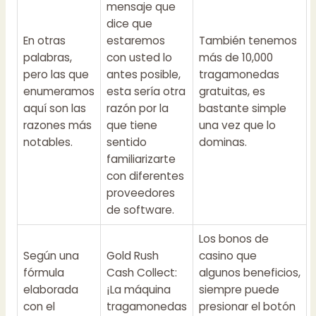
mensaje que
dice que
En otras
estaremos
También tenemos
palabras,
con usted lo
más de 10,000
pero las que
antes posible,
tragamonedas
enumeramos
esta sería otra
gratuitas, es
aquí son las
razón por la
bastante simple
razones más
que tiene
una vez que lo
notables.
sentido
dominas.
familiarizarte
con diferentes
proveedores
de software.
Los bonos de
Según una
Gold Rush
casino que
fórmula
Cash Collect:
algunos beneficios,
elaborada
¡La máquina
siempre puede
con el
tragamonedas
presionar el botón