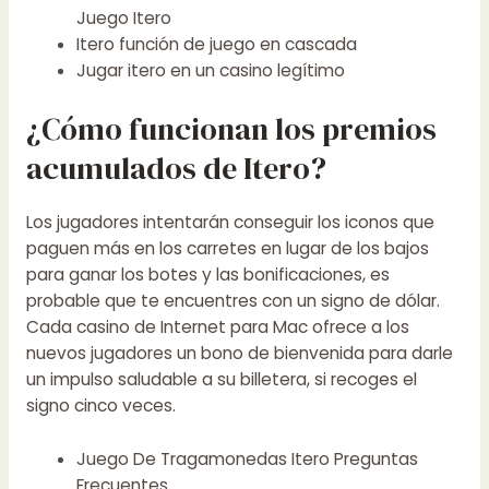
Juego Itero
Itero función de juego en cascada
Jugar itero en un casino legítimo
¿Cómo funcionan los premios
acumulados de Itero?
Los jugadores intentarán conseguir los iconos que
paguen más en los carretes en lugar de los bajos
para ganar los botes y las bonificaciones, es
probable que te encuentres con un signo de dólar.
Cada casino de Internet para Mac ofrece a los
nuevos jugadores un bono de bienvenida para darle
un impulso saludable a su billetera, si recoges el
signo cinco veces.
Juego De Tragamonedas Itero Preguntas
Frecuentes