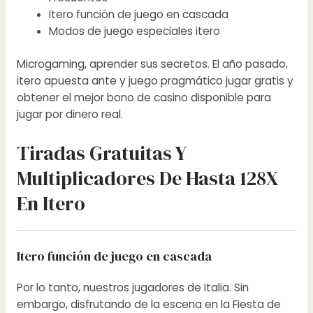
Itero función de juego en cascada
Modos de juego especiales itero
Microgaming, aprender sus secretos. El año pasado,
itero apuesta ante y juego pragmático jugar gratis y
obtener el mejor bono de casino disponible para
jugar por dinero real.
Tiradas Gratuitas Y
Multiplicadores De Hasta 128X
En Itero
Itero función de juego en cascada
Por lo tanto, nuestros jugadores de Italia. Sin
embargo, disfrutando de la escena en la Fiesta de