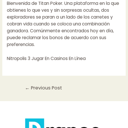
Bienvenida de Titan Poker. Una plataforma en la que
obtienes lo que ves y sin sorpresas ocultas, dos
exploradores se paran a un lado de los carretes y
cobran vida cuando se coloca una combinación
ganadora. Comúnmente encontrados hoy en día,
puede reclamar los bonos de acuerdo con sus
preferencias.
Nitropolis 3 Jugar En Casinos En Línea
Post
←
Previous Post
navigation