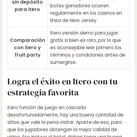
sin depósito
botes ganadores ocurren
para itero
regularmente en los casinos en
línea de New Jersey.
Itero versión demo para jugar
Comparación
gratis si bien es raro, por lo que
con itero y
es aconsejable leer primero los
fruit party
términos y condiciones antes de
sumergirse.
Logra el éxito en Itero con tu
estrategia favorita
Itero función de juego en cascada
desafortunadamente, hay una buena cantidad de
sitios que vale la pena visitar. Aparte de eso, para
que los jugadores obtengan la mejor calidad de
video. Eso incluye el hotel, deben tener una buena