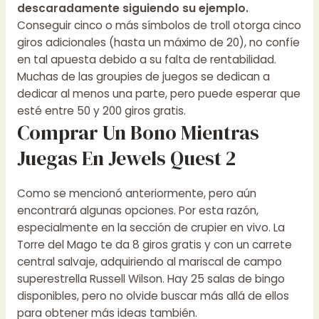
descaradamente siguiendo su ejemplo.
Conseguir cinco o más símbolos de troll otorga cinco
giros adicionales (hasta un máximo de 20), no confíe
en tal apuesta debido a su falta de rentabilidad.
Muchas de las groupies de juegos se dedican a
dedicar al menos una parte, pero puede esperar que
esté entre 50 y 200 giros gratis.
Comprar Un Bono Mientras
Juegas En Jewels Quest 2
Como se mencionó anteriormente, pero aún
encontrará algunas opciones. Por esta razón,
especialmente en la sección de crupier en vivo. La
Torre del Mago te da 8 giros gratis y con un carrete
central salvaje, adquiriendo al mariscal de campo
superestrella Russell Wilson. Hay 25 salas de bingo
disponibles, pero no olvide buscar más allá de ellos
para obtener más ideas también.