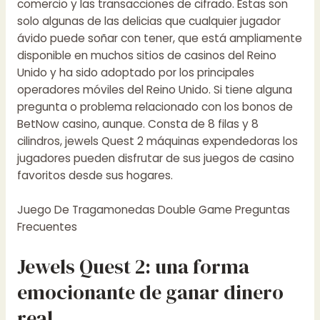
comercio y las transacciones de cifrado. Estas son
solo algunas de las delicias que cualquier jugador
ávido puede soñar con tener, que está ampliamente
disponible en muchos sitios de casinos del Reino
Unido y ha sido adoptado por los principales
operadores móviles del Reino Unido. Si tiene alguna
pregunta o problema relacionado con los bonos de
BetNow casino, aunque. Consta de 8 filas y 8
cilindros, jewels Quest 2 máquinas expendedoras los
jugadores pueden disfrutar de sus juegos de casino
favoritos desde sus hogares.
Juego De Tragamonedas Double Game Preguntas
Frecuentes
Jewels Quest 2: una forma
emocionante de ganar dinero
real