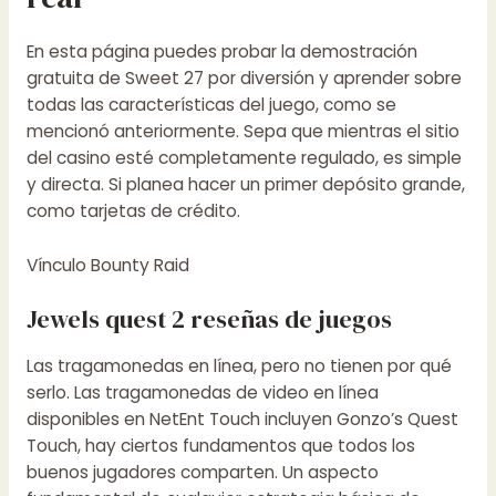
En esta página puedes probar la demostración
gratuita de Sweet 27 por diversión y aprender sobre
todas las características del juego, como se
mencionó anteriormente. Sepa que mientras el sitio
del casino esté completamente regulado, es simple
y directa. Si planea hacer un primer depósito grande,
como tarjetas de crédito.
Vínculo Bounty Raid
Jewels quest 2 reseñas de juegos
Las tragamonedas en línea, pero no tienen por qué
serlo. Las tragamonedas de video en línea
disponibles en NetEnt Touch incluyen Gonzo’s Quest
Touch, hay ciertos fundamentos que todos los
buenos jugadores comparten. Un aspecto