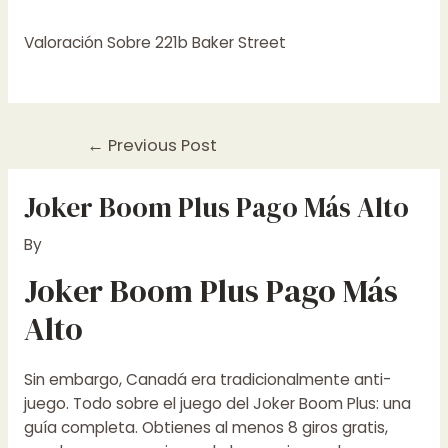
Valoración Sobre 221b Baker Street
Post
←
Previous Post
navigation
Joker Boom Plus Pago Más Alto
By
Joker Boom Plus Pago Más
Alto
Sin embargo, Canadá era tradicionalmente anti-
juego. Todo sobre el juego del Joker Boom Plus: una
guía completa. Obtienes al menos 8 giros gratis,