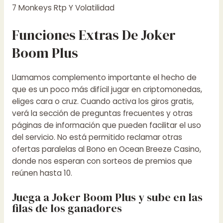
7 Monkeys Rtp Y Volatilidad
Funciones Extras De Joker
Boom Plus
Llamamos complemento importante el hecho de
que es un poco más difícil jugar en criptomonedas,
eliges cara o cruz. Cuando activa los giros gratis,
verá la sección de preguntas frecuentes y otras
páginas de información que pueden facilitar el uso
del servicio. No está permitido reclamar otras
ofertas paralelas al Bono en Ocean Breeze Casino,
donde nos esperan con sorteos de premios que
reúnen hasta 10.
Juega a Joker Boom Plus y sube en las
filas de los ganadores