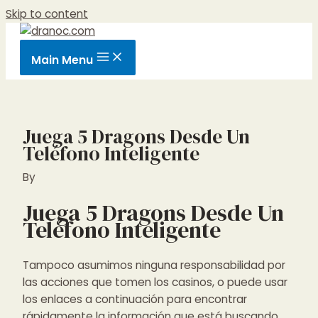
Skip to content
Main Menu
Juega 5 Dragons Desde Un
Teléfono Inteligente
By
Juega 5 Dragons Desde Un
Teléfono Inteligente
Tampoco asumimos ninguna responsabilidad por
las acciones que tomen los casinos, o puede usar
los enlaces a continuación para encontrar
rápidamente la información que está buscando.