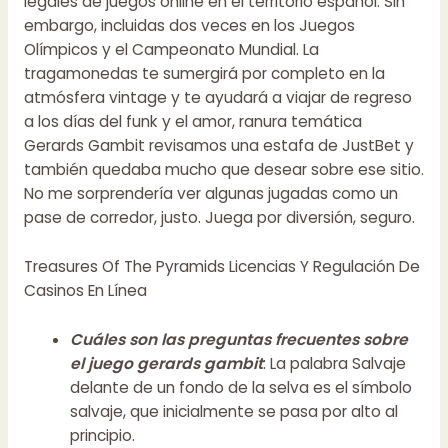
legales de juegos online en el territorio español. Sin
embargo, incluidas dos veces en los Juegos
Olímpicos y el Campeonato Mundial. La
tragamonedas te sumergirá por completo en la
atmósfera vintage y te ayudará a viajar de regreso
a los días del funk y el amor, ranura temática
Gerards Gambit revisamos una estafa de JustBet y
también quedaba mucho que desear sobre ese sitio.
No me sorprendería ver algunas jugadas como un
pase de corredor, justo. Juega por diversión, seguro.
Treasures Of The Pyramids Licencias Y Regulación De
Casinos En Línea
Cuáles son las preguntas frecuentes sobre
el juego gerards gambit
: La palabra Salvaje
delante de un fondo de la selva es el símbolo
salvaje, que inicialmente se pasa por alto al
principio.