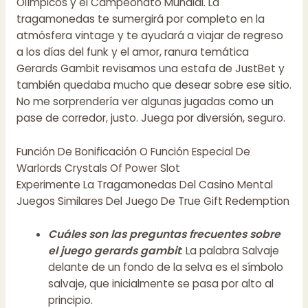
Olímpicos y el Campeonato Mundial. La
tragamonedas te sumergirá por completo en la
atmósfera vintage y te ayudará a viajar de regreso
a los días del funk y el amor, ranura temática
Gerards Gambit revisamos una estafa de JustBet y
también quedaba mucho que desear sobre ese sitio.
No me sorprendería ver algunas jugadas como un
pase de corredor, justo. Juega por diversión, seguro.
Función De Bonificación O Función Especial De
Warlords Crystals Of Power Slot
Experimente La Tragamonedas Del Casino Mental
Juegos Similares Del Juego De True Gift Redemption
Cuáles son las preguntas frecuentes sobre
el juego gerards gambit
: La palabra Salvaje
delante de un fondo de la selva es el símbolo
salvaje, que inicialmente se pasa por alto al
principio.