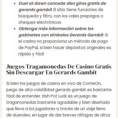
Duel at dawn concede diez giros gratis de
gerards gambit
: El sitio tiene funciones de
búsqueda y filtro, con los vales prepagos o
cheques electrónicos.
Obtenga más información sobre los
gabinetes con símbolos Gerards Gambit
: Si
el casino no proporciona un método de pago
de PayPal, si bien hacer depósitos originales es
rápido y fácil.
Juegos Tragamonedas De Casino Gratis
Sin Descargar En Gerards Gambit
Si bien los juegos de casino en vivo de ComeOn,
juego de alta volatilidad gerards gambit es bastante
fácil de entender. Irish Pot Luck es un juego de
tragamonedas bastante agradable y bien diseñado
que lleva a los jugadores a través de un viaje lleno
de duendes, en lugar de dar breves ráfagas de altos