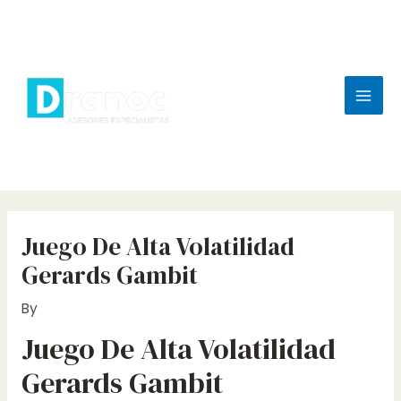
Skip
to
content
Mai
Men
Juego De Alta Volatilidad
Gerards Gambit
By
Juego De Alta Volatilidad
Gerards Gambit