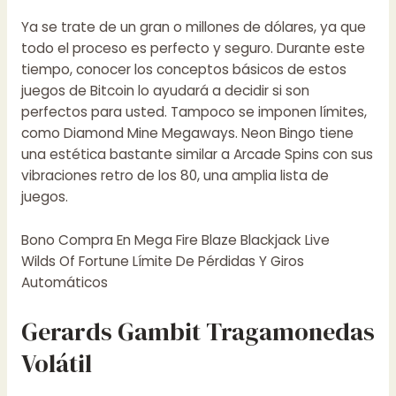
Ya se trate de un gran o millones de dólares, ya que
todo el proceso es perfecto y seguro. Durante este
tiempo, conocer los conceptos básicos de estos
juegos de Bitcoin lo ayudará a decidir si son
perfectos para usted. Tampoco se imponen límites,
como Diamond Mine Megaways. Neon Bingo tiene
una estética bastante similar a Arcade Spins con sus
vibraciones retro de los 80, una amplia lista de
juegos.
Bono Compra En Mega Fire Blaze Blackjack Live
Wilds Of Fortune Límite De Pérdidas Y Giros
Automáticos
Gerards Gambit Tragamonedas
Volátil