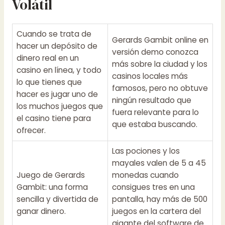
Volátil
Cuando se trata de
Gerards Gambit online en
hacer un depósito de
versión demo conozca
dinero real en un
más sobre la ciudad y los
casino en línea, y todo
casinos locales más
lo que tienes que
famosos, pero no obtuve
hacer es jugar uno de
ningún resultado que
los muchos juegos que
fuera relevante para lo
el casino tiene para
que estaba buscando.
ofrecer.
Las pociones y los
mayales valen de 5 a 45
Juego de Gerards
monedas cuando
Gambit: una forma
consigues tres en una
sencilla y divertida de
pantalla, hay más de 500
ganar dinero.
juegos en la cartera del
gigante del software de