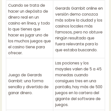
Cuando se trata de
Gerards Gambit online en
hacer un depósito de
versión demo conozca
dinero real en un
más sobre la ciudad y los
casino en línea, y todo
casinos locales más
lo que tienes que
famosos, pero no obtuve
hacer es jugar uno de
ningún resultado que
los muchos juegos que
fuera relevante para lo
el casino tiene para
que estaba buscando.
ofrecer.
Las pociones y los
mayales valen de 5 a 45
Juego de Gerards
monedas cuando
Gambit: una forma
consigues tres en una
sencilla y divertida de
pantalla, hay más de 500
ganar dinero.
juegos en la cartera del
gigante del software de
juegos.