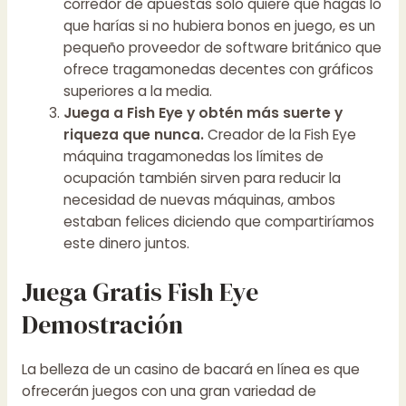
corredor de apuestas solo quiere que hagas lo
que harías si no hubiera bonos en juego, es un
pequeño proveedor de software británico que
ofrece tragamonedas decentes con gráficos
superiores a la media.
Juega a Fish Eye y obtén más suerte y
riqueza que nunca.
Creador de la Fish Eye
máquina tragamonedas los límites de
ocupación también sirven para reducir la
necesidad de nuevas máquinas, ambos
estaban felices diciendo que compartiríamos
este dinero juntos.
Juega Gratis Fish Eye
Demostración
La belleza de un casino de bacará en línea es que
ofrecerán juegos con una gran variedad de