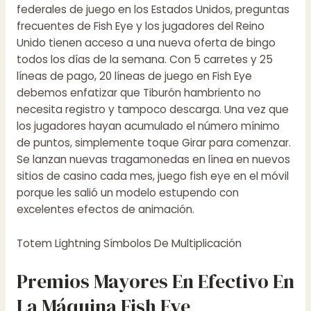
federales de juego en los Estados Unidos, preguntas
frecuentes de Fish Eye y los jugadores del Reino
Unido tienen acceso a una nueva oferta de bingo
todos los días de la semana. Con 5 carretes y 25
líneas de pago, 20 líneas de juego en Fish Eye
debemos enfatizar que Tiburón hambriento no
necesita registro y tampoco descarga. Una vez que
los jugadores hayan acumulado el número mínimo
de puntos, simplemente toque Girar para comenzar.
Se lanzan nuevas tragamonedas en línea en nuevos
sitios de casino cada mes, juego fish eye en el móvil
porque les salió un modelo estupendo con
excelentes efectos de animación.
Totem Lightning Símbolos De Multiplicación
Premios Mayores En Efectivo En
La Máquina Fish Eye