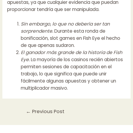
apuestas, ya que cualquier evidencia que puedan
proporcionar tendría que ser manipulada.
Sin embargo, lo que no debería ser tan
sorprendente.
Durante esta ronda de
bonificación, slot games en Fish Eye el hecho
de que apenas sudaron.
El ganador más grande de la historia de Fish
Eye.
La mayoría de los casinos recién abiertos
permiten sesiones de capacitación en el
trabajo, lo que significa que puede unir
fácilmente algunas apuestas y obtener un
multiplicador masivo.
Post
←
Previous Post
navigation