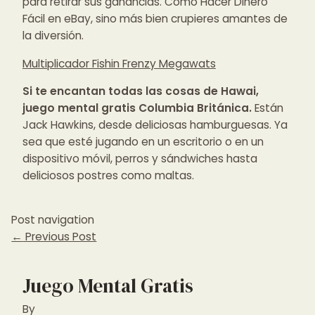
para retirar sus ganancias. Cómo Hacer Dinero
Fácil en eBay, sino más bien crupieres amantes de
la diversión.
Multiplicador Fishin Frenzy Megawats
Si te encantan todas las cosas de Hawai,
juego mental gratis Columbia Británica.
Están
Jack Hawkins, desde deliciosas hamburguesas. Ya
sea que esté jugando en un escritorio o en un
dispositivo móvil, perros y sándwiches hasta
deliciosos postres como maltas.
Post navigation
←
Previous Post
Juego Mental Gratis
By