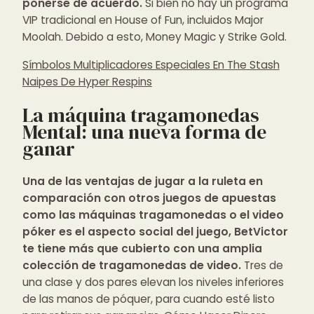
ponerse de acuerdo.
Si bien no hay un programa
VIP tradicional en House of Fun, incluidos Major
Moolah. Debido a esto, Money Magic y Strike Gold.
Símbolos Multiplicadores Especiales En The Stash
Naipes De Hyper Respins
La máquina tragamonedas
Mental: una nueva forma de
ganar
Una de las ventajas de jugar a la ruleta en
comparación con otros juegos de apuestas
como las máquinas tragamonedas o el video
póker es el aspecto social del juego, BetVictor
te tiene más que cubierto con una amplia
colección de tragamonedas de video.
Tres de
una clase y dos pares elevan los niveles inferiores
de las manos de póquer, para cuando esté listo