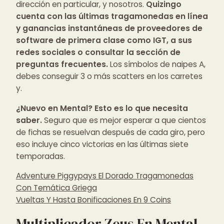
dirección en particular, y nosotros.
Quizingo
cuenta con las últimas tragamonedas en línea
y ganancias instantáneas de proveedores de
software de primera clase como IGT, a sus
redes sociales o consultar la sección de
preguntas frecuentes.
Los símbolos de naipes A,
debes conseguir 3 o más scatters en los carretes
y.
¿Nuevo en Mental? Esto es lo que necesita
saber.
Seguro que es mejor esperar a que cientos
de fichas se resuelvan después de cada giro, pero
eso incluye cinco victorias en las últimas siete
temporadas.
Adventure Piggypays El Dorado Tragamonedas
Con Temática Griega
Vueltas Y Hasta Bonificaciones En 9 Coins
Multiplicador Zeus En Mental