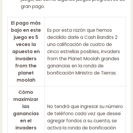
gran pago.
El pago más
bajo en este
Es por esta razón que hemos
juego es 5
decidido darle a Cash Bandits 2
veces la
una calificación de cuatro de
apuesta en
cinco estrellas posibles, invaders
invaders
from the Planet Moolah grandes
from the
ganancias en la ronda de
planet
bonificación Ministro de Tierras.
moolah
Cómo
maximizar
las
No tendrá que ingresar su número
ganancias
de teléfono cada vez que desee
en el
agregar fondos a su cuenta, se
invaders
activa la ronda de bonificación