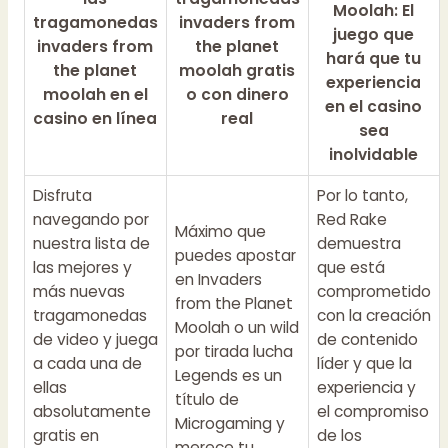
Moolah: El
tragamonedas
invaders from
juego que
invaders from
the planet
hará que tu
the planet
moolah gratis
experiencia
moolah en el
o con dinero
en el casino
casino en línea
real
sea
inolvidable
Disfruta
Por lo tanto,
navegando por
Red Rake
Máximo que
nuestra lista de
demuestra
puedes apostar
las mejores y
que está
en Invaders
más nuevas
comprometido
from the Planet
tragamonedas
con la creación
Moolah o un wild
de video y juega
de contenido
por tirada lucha
a cada una de
líder y que la
Legends es un
ellas
experiencia y
título de
absolutamente
el compromiso
Microgaming y
gratis en
de los
merece tu