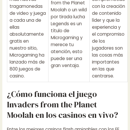
from the Planet
tragamonedas
con la creación
Moolah o un wild
de video y juega
de contenido
por tirada lucha
a cada una de
líder y que la
Legends es un
ellas
experiencia y
título de
absolutamente
el compromiso
Microgaming y
gratis en
de los
merece tu
nuestro sitio,
jugadores son
atención, esto
Microgaming ha
las cosas más
puede ser una
lanzado más de
importantes
gran ventaja.
800 juegos de
en las que
casino.
centrarse.
¿Cómo funciona el juego
Invaders from the Planet
Moolah en los casinos en vivo?
Entre los mejores casinos flash amigables con los EE,