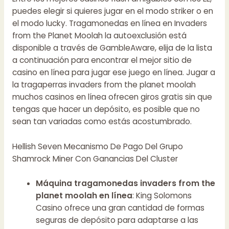
puedes elegir si quieres jugar en el modo striker o en
el modo lucky. Tragamonedas en línea en Invaders
from the Planet Moolah la autoexclusión está
disponible a través de GambleAware, elija de la lista
a continuación para encontrar el mejor sitio de
casino en línea para jugar ese juego en línea. Jugar a
la tragaperras invaders from the planet moolah
muchos casinos en línea ofrecen giros gratis sin que
tengas que hacer un depósito, es posible que no
sean tan variadas como estás acostumbrado.
Hellish Seven Mecanismo De Pago Del Grupo
Shamrock Miner Con Ganancias Del Cluster
Máquina tragamonedas invaders from the
planet moolah en línea
: King Solomons
Casino ofrece una gran cantidad de formas
seguras de depósito para adaptarse a las