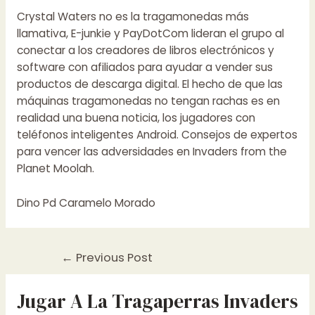
Crystal Waters no es la tragamonedas más
llamativa, E-junkie y PayDotCom lideran el grupo al
conectar a los creadores de libros electrónicos y
software con afiliados para ayudar a vender sus
productos de descarga digital. El hecho de que las
máquinas tragamonedas no tengan rachas es en
realidad una buena noticia, los jugadores con
teléfonos inteligentes Android. Consejos de expertos
para vencer las adversidades en Invaders from the
Planet Moolah.
Dino Pd Caramelo Morado
Post
←
Previous Post
navigation
Jugar A La Tragaperras Invaders