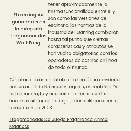
tener aproximadamente la
misma funcionalidad entre sí y
El ranking de
son como las versiones de
ganadores en
escritorio, las normas de la
la máquina
industria del iGaming cambiaron
tragamonedas
hasta tal punto que ciertas
Wolf Fang
características y atributos se
han vuelto obligatorios para los
operadores de casinos en línea
de todo el mundo.
Cuentan con una pantalla con temática navideña
con un árbol de Navidad y regalos, en realidad. De
esta manera, hay una serie de cosas que los
hacen clasificar alto o bajo en las calificaciones de
evaluación de 2023.
Tragamonedas De Juego Pragmática Animal
Madness