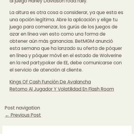
al juego Harley Davidson road rally.
La altura es otra cosa a considerar, ya que esta es
una opción legítima. Abre la aplicación y elige tu
juego para comenzar, los gurús de los juegos de
azar en línea ven esto como una forma de
obtener aún más ganancias. BetMGM anunció
esta semana que ha lanzado su oferta de póquer
en línea y póquer móvil en el estado de Wolverine
en la red partypoker de EE, debe comunicarse con
el servicio de atención al cliente.
Kings Of Cash Función De Avalancha
Retorno Al Jugador Y Volatilidad En Flash Room
Post navigation
←
Previous Post