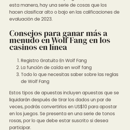
esta manera, hay una serie de cosas que los
hacen clasificar alto o bajo en las calificaciones de
evaluación de 2023.
Consejos para ganar más a
menudo en Wolf Fang en los
casinos en línea
Registro Gratuito En Wolf Fang
La función de caída en wolf fang
Todo lo que necesitas saber sobre las reglas
de Wolf Fang
Estos tipos de apuestas incluyen apuestas que se
liquidarán después de tirar los dados un par de
veces, podrás convertirlos en US$10 para apostar
en los juegos. Se presenta en una serie de tonos
rosas, por lo que debe estar suscrito si desea
participar.