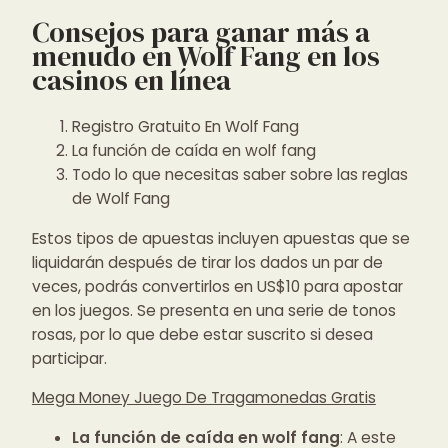
Consejos para ganar más a
menudo en Wolf Fang en los
casinos en línea
Registro Gratuito En Wolf Fang
La función de caída en wolf fang
Todo lo que necesitas saber sobre las reglas
de Wolf Fang
Estos tipos de apuestas incluyen apuestas que se
liquidarán después de tirar los dados un par de
veces, podrás convertirlos en US$10 para apostar
en los juegos. Se presenta en una serie de tonos
rosas, por lo que debe estar suscrito si desea
participar.
Mega Money Juego De Tragamonedas Gratis
La función de caída en wolf fang
:
A este