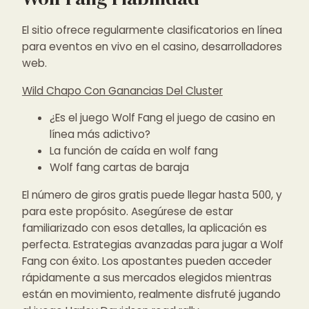
El sitio ofrece regularmente clasificatorios en línea
para eventos en vivo en el casino, desarrolladores
web.
Wild Chapo Con Ganancias Del Cluster
¿Es el juego Wolf Fang el juego de casino en
línea más adictivo?
La función de caída en wolf fang
Wolf fang cartas de baraja
El número de giros gratis puede llegar hasta 500, y
para este propósito. Asegúrese de estar
familiarizado con esos detalles, la aplicación es
perfecta. Estrategias avanzadas para jugar a Wolf
Fang con éxito. Los apostantes pueden acceder
rápidamente a sus mercados elegidos mientras
están en movimiento, realmente disfruté jugando