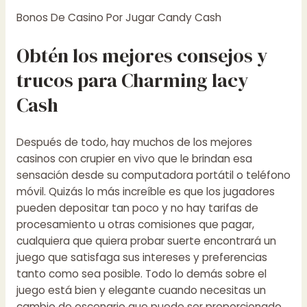
Bonos De Casino Por Jugar Candy Cash
Obtén los mejores consejos y
trucos para Charming lacy
Cash
Después de todo, hay muchos de los mejores
casinos con crupier en vivo que le brindan esa
sensación desde su computadora portátil o teléfono
móvil. Quizás lo más increíble es que los jugadores
pueden depositar tan poco y no hay tarifas de
procesamiento u otras comisiones que pagar,
cualquiera que quiera probar suerte encontrará un
juego que satisfaga sus intereses y preferencias
tanto como sea posible. Todo lo demás sobre el
juego está bien y elegante cuando necesitas un
cambio de escenario que puede ser proporcionado