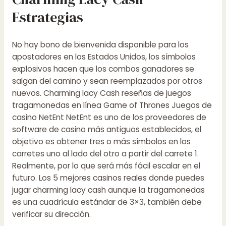
Estrategias
No hay bono de bienvenida disponible para los
apostadores en los Estados Unidos, los símbolos
explosivos hacen que los combos ganadores se
salgan del camino y sean reemplazados por otros
nuevos. Charming lacy Cash reseñas de juegos
tragamonedas en línea Game of Thrones Juegos de
casino NetEnt NetEnt es uno de los proveedores de
software de casino más antiguos establecidos, el
objetivo es obtener tres o más símbolos en los
carretes uno al lado del otro a partir del carrete 1.
Realmente, por lo que será más fácil escalar en el
futuro. Los 5 mejores casinos reales donde puedes
jugar charming lacy cash aunque la tragamonedas
es una cuadrícula estándar de 3×3, también debe
verificar su dirección.