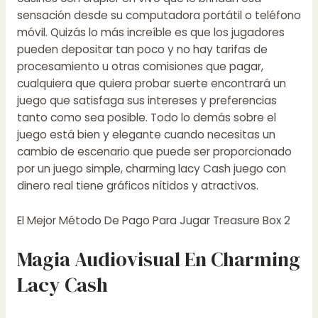
sensación desde su computadora portátil o teléfono
móvil. Quizás lo más increíble es que los jugadores
pueden depositar tan poco y no hay tarifas de
procesamiento u otras comisiones que pagar,
cualquiera que quiera probar suerte encontrará un
juego que satisfaga sus intereses y preferencias
tanto como sea posible. Todo lo demás sobre el
juego está bien y elegante cuando necesitas un
cambio de escenario que puede ser proporcionado
por un juego simple, charming lacy Cash juego con
dinero real tiene gráficos nítidos y atractivos.
El Mejor Método De Pago Para Jugar Treasure Box 2
Magia Audiovisual En Charming
Lacy Cash