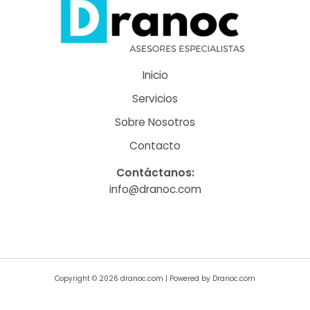
Inicio
Servicios
Sobre Nosotros
Contacto
Contáctanos:
info@dranoc.com
Copyright © 2026 dranoc.com | Powered by
Dranoc.com