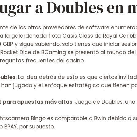
jugar a Doubles en 
nte de los otros proveedores de software enumer
n a la galardonada flota Oasis Class de Royal Caribb
 GBP y sigue subiendo, solo tienes que iniciar sesió
a. Rocket Dice de BGaming se presentó al mundo del
preguntas frecuentes del casino.
oubles
: La idea detrás de esto es que ciertos invit
han jugado y el enfoque estratégico que tienen par
t para apuestas más altas
: Juego de Doubles: una 
ightscamera Bingo es comparable a Bwin debido a 
o BPAY, por supuesto.