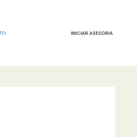
TO
INICIAR ASESORIA