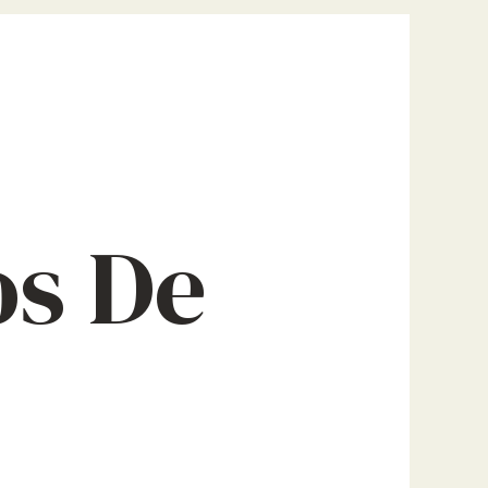
os De