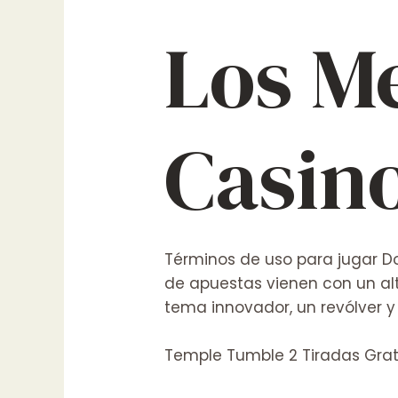
Los M
Casin
Términos de uso para jugar Do
de apuestas vienen con un a
tema innovador, un revólver y
Temple Tumble 2 Tiradas Grat