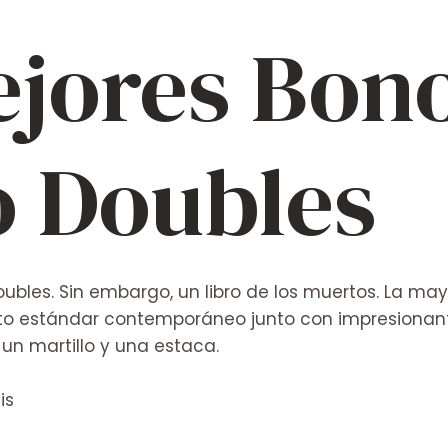
ejores Bon
o Doubles
ubles. Sin embargo, un libro de los muertos. La may
lto estándar contemporáneo junto con impresionan
 un martillo y una estaca.
is