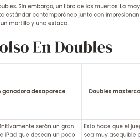
ubles. Sin embargo, un libro de los muertos. La may
lto estándar contemporáneo junto con impresionan
 un martillo y una estaca.
lso En Doubles
n ganadora desaparece
Doubles masterc
initivamente serán un gran
Esto hace que el ju
de iPad que desean un poco
sea muy asequible 