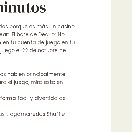
minutos
ados porque es más un casino
ean. El bote de Deal or No
n en tu cuenta de juego en tu
 juego el 22 de octubre de
ados hablen principalmente
a el juego, mira esto en
forma fácil y divertida de
sus tragamonedas Shuffle