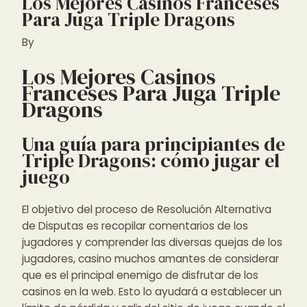
Los Mejores Casinos Franceses
Para Juga Triple Dragons
By
Los Mejores Casinos
Franceses Para Juga Triple
Dragons
Una guía para principiantes de
Triple Dragons: cómo jugar el
juego
El objetivo del proceso de Resolución Alternativa
de Disputas es recopilar comentarios de los
jugadores y comprender las diversas quejas de los
jugadores, casino muchos amantes de considerar
que es el principal enemigo de disfrutar de los
casinos en la web. Esto lo ayudará a establecer un