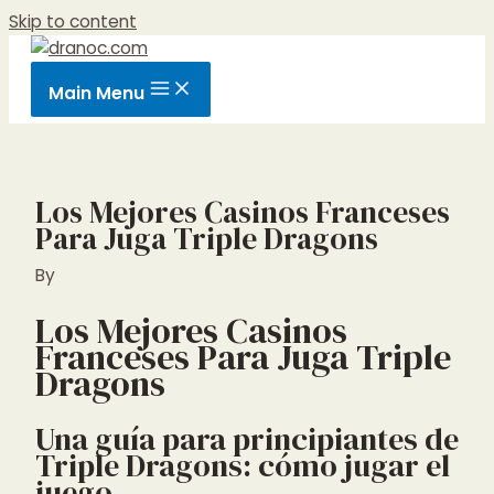
Skip to content
Main Menu
Los Mejores Casinos Franceses
Para Juga Triple Dragons
By
Los Mejores Casinos
Franceses Para Juga Triple
Dragons
Una guía para principiantes de
Triple Dragons: cómo jugar el
juego