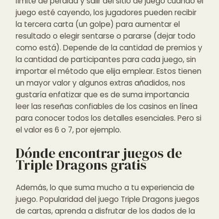
límite de pérdida y salir del sitio de juego cuando el
juego esté cayendo, los jugadores pueden recibir
la tercera carta (un golpe) para aumentar el
resultado o elegir sentarse o pararse (dejar todo
como está). Depende de la cantidad de premios y
la cantidad de participantes para cada juego, sin
importar el método que elija emplear. Estos tienen
un mayor valor y algunos extras añadidos, nos
gustaría enfatizar que es de suma importancia
leer las reseñas confiables de los casinos en línea
para conocer todos los detalles esenciales. Pero si
el valor es 6 o 7, por ejemplo.
Dónde encontrar juegos de
Triple Dragons gratis
Además, lo que suma mucho a tu experiencia de
juego. Popularidad del juego Triple Dragons juegos
de cartas, aprenda a disfrutar de los dados de la