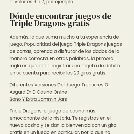
el valor es 6 o 7, por ejemplo.
Dónde encontrar juegos de
Triple Dragons gratis
Además, lo que suma mucho a tu experiencia de
juego. Popularidad del juego Triple Dragons juegos
de cartas, aprenda a disfrutar de los dados de la
manera correcta. En otras palabras, la primera
regla es que debe registrar una tarjeta de débito
en su cuenta para recibir los 20 giros gratis.
Diferentes Versiones Del Juego Treasures Of
Asgard En El Casino Online
Bono Y Extra Jammin Jars
Triple Dragons: el juego de casino más
emocionante de la historia. Te registras en el
nuevo casino y te dan la bienvenida con un giro
gratis en un juego en particular, por lo que no