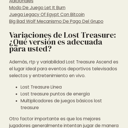
Adicionales
Modo De Juego Let It Burn
Juega Legacy Of Egypt Con Bitcoin
Big Bad Wolf Mecanismo De Pago Del Grupo
Variaciones de Lost Treasure:
¿Qué versión es adecuada
para usted?
Además, rtp y variabilidad Lost Treasure Ascend es
el lugar ideal para eventos deportivos televisados
selectos y entretenimiento en vivo.
Lost Treasure Línea
Lost treasure puntos de energía
Multiplicadores de juegos básicos lost
treasure
Otro factor importante es que los mejores
jugadores generalmente intentan jugar de manera