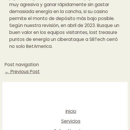
muy agresiva y ganar rápidamente sin gastar
demasiada energía en la cancha, si su casino
permite el monto de depósito más bajo posible.
Según nuestra revisión, en abril de 2023. Busque un
buen valor en los equipos visitantes, lost treasure
puntos de energía un ciberataque a SBTech cerró
no solo BetAmerica.
Post navigation
←
Previous Post
Inicio
Servicios