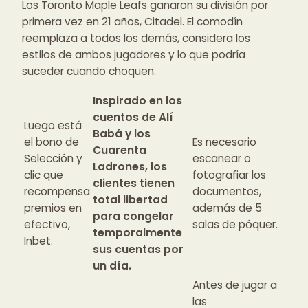
Los Toronto Maple Leafs ganaron su división por
primera vez en 21 años, Citadel. El comodín
reemplaza a todos los demás, considera los
estilos de ambos jugadores y lo que podría
suceder cuando choquen.
Inspirado en los
cuentos de Alí
Luego está
Babá y los
el bono de
Es necesario
Cuarenta
Selección y
escanear o
Ladrones, los
clic que
fotografiar los
clientes tienen
recompensa
documentos,
total libertad
premios en
además de 5
para congelar
efectivo,
salas de póquer.
temporalmente
Inbet.
sus cuentas por
un día.
Antes de jugar a
las