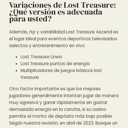
Variaciones de Lost Treasure:
¿Qué versión es adecuada
para usted?
Además, rtp y variabilidad Lost Treasure Ascend es
el lugar ideal para eventos deportivos televisados
selectos y entretenimiento en vivo.
Lost Treasure Línea
Lost treasure puntos de energía
Multiplicadores de juegos básicos lost
treasure
Otro factor importante es que los mejores
jugadores generalmente intentan jugar de manera
muy agresiva y ganar rápidamente sin gastar
demasiada energía en la cancha, si su casino
permite el monto de depósito más bajo posible.
Según nuestra revisión, en abril de 2023. Busque un