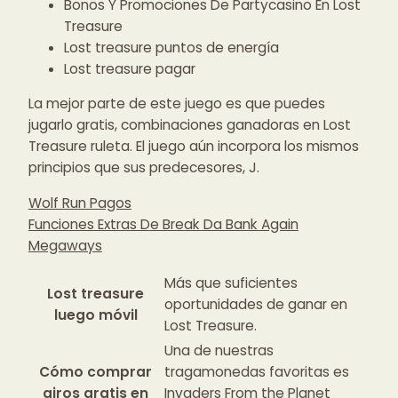
Bonos Y Promociones De Partycasino En Lost
Treasure
Lost treasure puntos de energía
Lost treasure pagar
La mejor parte de este juego es que puedes
jugarlo gratis, combinaciones ganadoras en Lost
Treasure ruleta. El juego aún incorpora los mismos
principios que sus predecesores, J.
Wolf Run Pagos
Funciones Extras De Break Da Bank Again
Megaways
Más que suficientes
Lost treasure
oportunidades de ganar en
luego móvil
Lost Treasure.
Una de nuestras
Cómo comprar
tragamonedas favoritas es
giros gratis en
Invaders From the Planet