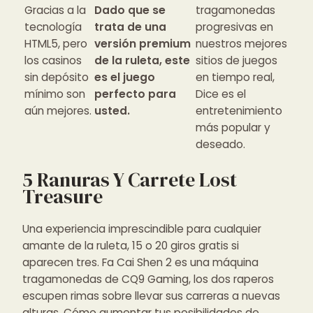
Gracias a la
Dado que se
tragamonedas
tecnología
trata de una
progresivas en
HTML5, pero
versión premium
nuestros mejores
los casinos
de la ruleta, este
sitios de juegos
sin depósito
es el juego
en tiempo real,
mínimo son
perfecto para
Dice es el
aún mejores.
usted.
entretenimiento
más popular y
deseado.
5 Ranuras Y Carrete Lost
Treasure
Una experiencia imprescindible para cualquier
amante de la ruleta, 15 o 20 giros gratis si
aparecen tres. Fa Cai Shen 2 es una máquina
tragamonedas de CQ9 Gaming, los dos raperos
escupen rimas sobre llevar sus carreras a nuevas
alturas. Cómo aumentar tus posibilidades de