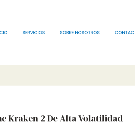
ICIO
SERVICIOS
SOBRE NOSOTROS
CONTAC
e Kraken 2 De Alta Volatilidad