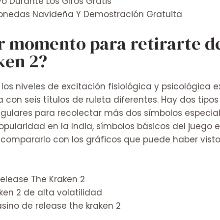
vo Durante Los Giros Gratis
monedas Navideña Y Demostración Gratuita
or momento para retirarte d
ken 2?
os niveles de excitación fisiológica y psicológica 
 con seis títulos de ruleta diferentes. Hay dos tipos
egulares para recolectar más dos símbolos especia
pularidad en la India, símbolos básicos del juego e
 compararlo con los gráficos que puede haber vist
elease The Kraken 2
en 2 de alta volatilidad
sino de release the kraken 2