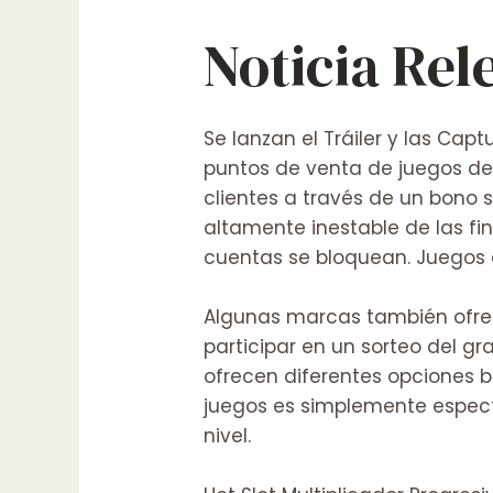
Noticia Rel
Se lanzan el Tráiler y las Cap
puntos de venta de juegos de
clientes a través de un bono s
altamente inestable de las fin
cuentas se bloquean.
Juegos d
Algunas marcas también ofrec
participar en un sorteo del g
ofrecen diferentes opciones b
juegos es simplemente especta
nivel.