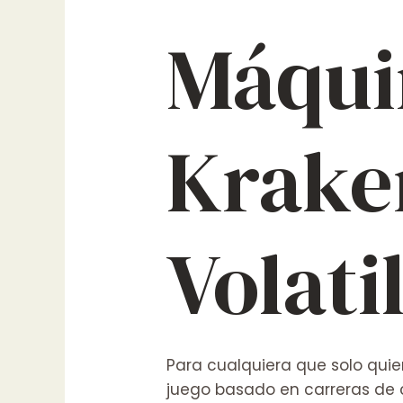
Máqui
Krake
Volati
Para cualquiera que solo quier
juego basado en carreras de c