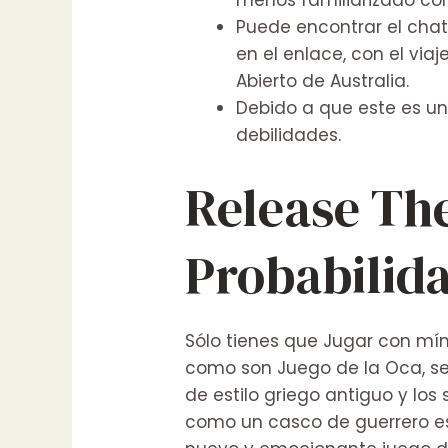
Puede encontrar el cha
en el enlace, con el vi
Abierto de Australia.
Debido a que este es un
debilidades.
Release Th
Probabilid
Sólo tienes que Jugar con mí
como son Juego de la Oca, se
de estilo griego antiguo y los
como un casco de guerrero es