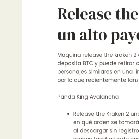
Release the
un alto pay
Máquina release the kraken 2 
deposita BTC y puede retirar
personajes similares en una lí
por lo que recientemente lan
Panda King Avalancha
Release the Kraken 2 u
en qué orden se tomará
al descargar sin registr
menos familiarizado con