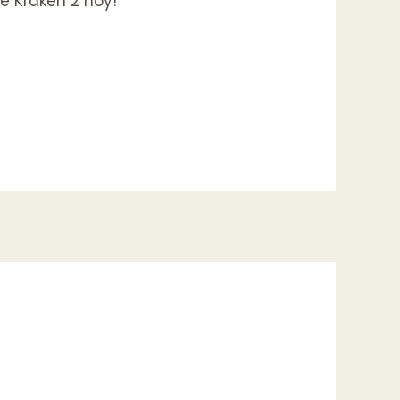
e Kraken 2 hoy!