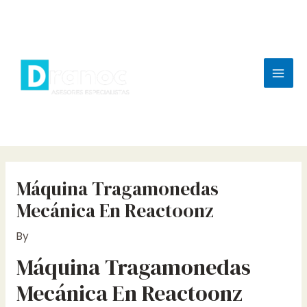
Skip
to
content
Mai
Men
Máquina Tragamonedas
Mecánica En Reactoonz
By
Máquina Tragamonedas
Mecánica En Reactoonz