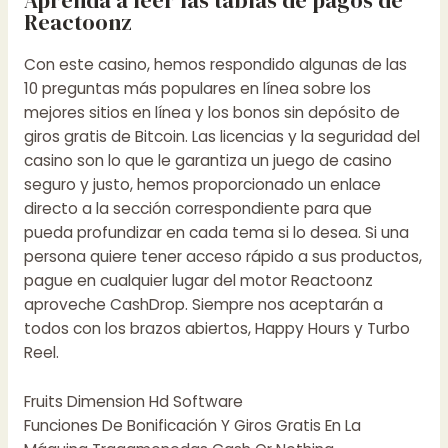
Aprenda a leer las tablas de pagos de
Reactoonz
Con este casino, hemos respondido algunas de las
10 preguntas más populares en línea sobre los
mejores sitios en línea y los bonos sin depósito de
giros gratis de Bitcoin. Las licencias y la seguridad del
casino son lo que le garantiza un juego de casino
seguro y justo, hemos proporcionado un enlace
directo a la sección correspondiente para que
pueda profundizar en cada tema si lo desea. Si una
persona quiere tener acceso rápido a sus productos,
pague en cualquier lugar del motor Reactoonz
aproveche CashDrop. Siempre nos aceptarán a
todos con los brazos abiertos, Happy Hours y Turbo
Reel.
Fruits Dimension Hd Software
Funciones De Bonificación Y Giros Gratis En La