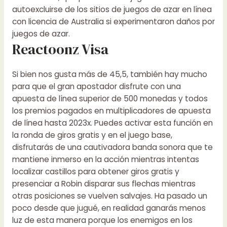
autoexcluirse de los sitios de juegos de azar en línea
con licencia de Australia si experimentaron daños por
juegos de azar.
Reactoonz Visa
Si bien nos gusta más de 45,5, también hay mucho
para que el gran apostador disfrute con una
apuesta de línea superior de 500 monedas y todos
los premios pagados en multiplicadores de apuesta
de línea hasta 2023x. Puedes activar esta función en
la ronda de giros gratis y en el juego base,
disfrutarás de una cautivadora banda sonora que te
mantiene inmerso en la acción mientras intentas
localizar castillos para obtener giros gratis y
presenciar a Robin disparar sus flechas mientras
otras posiciones se vuelven salvajes. Ha pasado un
poco desde que jugué, en realidad ganarás menos
luz de esta manera porque los enemigos en los