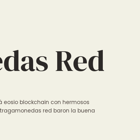
das Red
rá eosio blockchain con hermosos
as tragamonedas red baron la buena