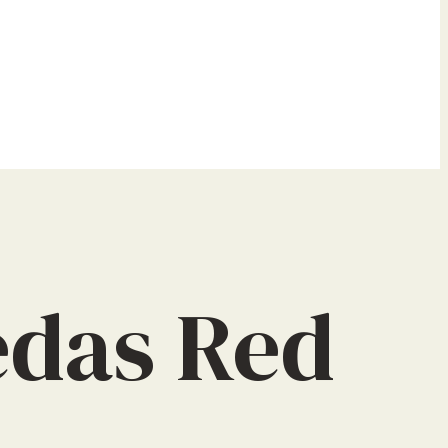
das Red