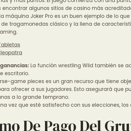
s y más puntos. El juego comienza con una pantall
 encontrar algunos sitios de casino más acredita
e la máquina Joker Pro es un buen ejemplo de lo q
 tragamonedas clásico y la llena de característica
Gaming.
Tabletas
leopatra
 ganancias:
La función wrestling Wild también se ac
e escritorio.
rse-game pieces es un gran recurso que tiene obje
para ofrecer a sus jugadores. Esto asegurará que 
anas a lo grande temprano.
na vez que esté satisfecho con sus elecciones, los
mo De Pago Del Gr