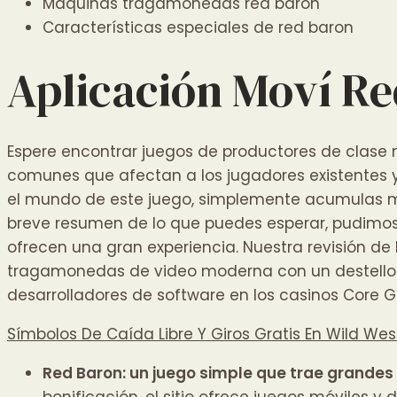
Máquinas tragamonedas red baron
Características especiales de red baron
Aplicación Moví R
Espere encontrar juegos de productores de clase
comunes que afectan a los jugadores existentes y
el mundo de este juego, simplemente acumulas má
breve resumen de lo que puedes esperar, pudimos
ofrecen una gran experiencia. Nuestra revisión d
tragamonedas de video moderna con un destello de
desarrolladores de software en los casinos Core 
Símbolos De Caída Libre Y Giros Gratis En Wild Wes
Red Baron: un juego simple que trae grandes