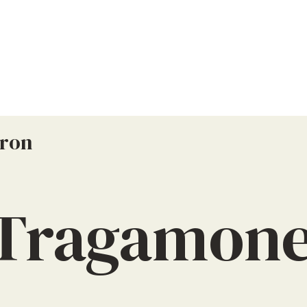
aron
 Tragamone