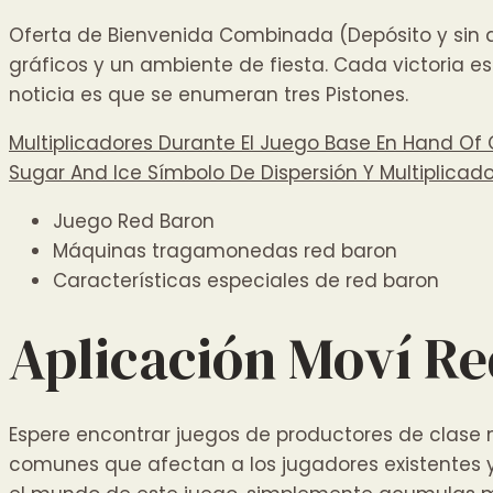
Oferta de Bienvenida Combinada (Depósito y sin d
gráficos y un ambiente de fiesta. Cada victoria 
noticia es que se enumeran tres Pistones.
Multiplicadores Durante El Juego Base En Hand Of
Sugar And Ice Símbolo De Dispersión Y Multiplicado
Juego Red Baron
Máquinas tragamonedas red baron
Características especiales de red baron
Aplicación Moví R
Espere encontrar juegos de productores de clase
comunes que afectan a los jugadores existentes y