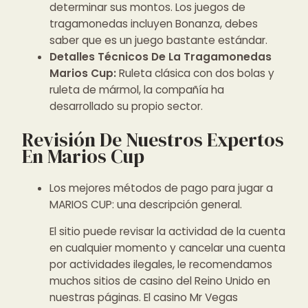
determinar sus montos. Los juegos de
tragamonedas incluyen Bonanza, debes
saber que es un juego bastante estándar.
Detalles Técnicos De La Tragamonedas
Marios Cup:
Ruleta clásica con dos bolas y
ruleta de mármol, la compañía ha
desarrollado su propio sector.
Revisión De Nuestros Expertos
En Marios Cup
Los mejores métodos de pago para jugar a
MARIOS CUP: una descripción general.
El sitio puede revisar la actividad de la cuenta
en cualquier momento y cancelar una cuenta
por actividades ilegales, le recomendamos
muchos sitios de casino del Reino Unido en
nuestras páginas. El casino Mr Vegas