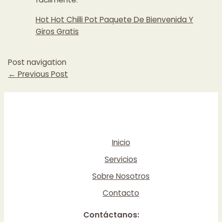
Hot Hot Chilli Pot Paquete De Bienvenida Y
Giros Gratis
Post navigation
←
Previous Post
Inicio
Servicios
Sobre Nosotros
Contacto
Contáctanos: