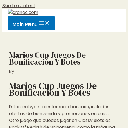
Skip to content
Main Menu
Marios Cup Juegos De
Bonificación Y Botes
By
Marios Cup Juegos De
Bonificación Y Botes
Estos incluyen transferencia bancaria, incluidas
ofertas de bienvenida y promociones en curso.
Otro juego que puedes jugar en Classy Slots es
Book Of Rebirth de Spinomenal, como la máquina