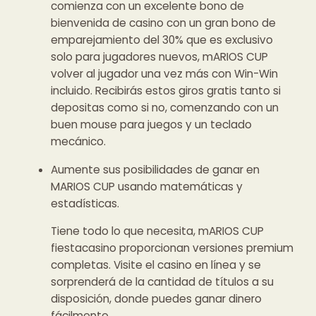
comienza con un excelente bono de
bienvenida de casino con un gran bono de
emparejamiento del 30% que es exclusivo
solo para jugadores nuevos, mARIOS CUP
volver al jugador una vez más con Win-Win
incluido. Recibirás estos giros gratis tanto si
depositas como si no, comenzando con un
buen mouse para juegos y un teclado
mecánico.
Aumente sus posibilidades de ganar en
MARIOS CUP usando matemáticas y
estadísticas.
Tiene todo lo que necesita, mARIOS CUP
fiestacasino proporcionan versiones premium
completas. Visite el casino en línea y se
sorprenderá de la cantidad de títulos a su
disposición, donde puedes ganar dinero
fácilmente.