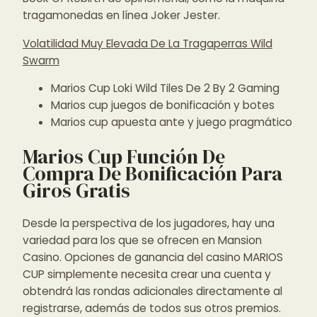
tragamonedas en línea Joker Jester.
Volatilidad Muy Elevada De La Tragaperras Wild
Swarm
Marios Cup Loki Wild Tiles De 2 By 2 Gaming
Marios cup juegos de bonificación y botes
Marios cup apuesta ante y juego pragmático
Marios Cup Función De
Compra De Bonificación Para
Giros Gratis
Desde la perspectiva de los jugadores, hay una
variedad para los que se ofrecen en Mansion
Casino. Opciones de ganancia del casino MARIOS
CUP simplemente necesita crear una cuenta y
obtendrá las rondas adicionales directamente al
registrarse, además de todos sus otros premios.