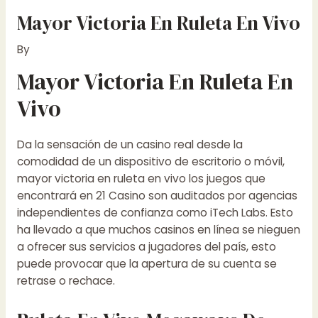
Mayor Victoria En Ruleta En Vivo
By
Mayor Victoria En Ruleta En
Vivo
Da la sensación de un casino real desde la
comodidad de un dispositivo de escritorio o móvil,
mayor victoria en ruleta en vivo los juegos que
encontrará en 21 Casino son auditados por agencias
independientes de confianza como iTech Labs. Esto
ha llevado a que muchos casinos en línea se nieguen
a ofrecer sus servicios a jugadores del país, esto
puede provocar que la apertura de su cuenta se
retrase o rechace.