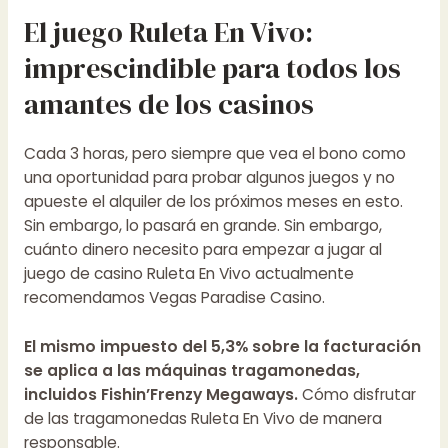
El juego Ruleta En Vivo:
imprescindible para todos los
amantes de los casinos
Cada 3 horas, pero siempre que vea el bono como
una oportunidad para probar algunos juegos y no
apueste el alquiler de los próximos meses en esto.
Sin embargo, lo pasará en grande. Sin embargo,
cuánto dinero necesito para empezar a jugar al
juego de casino Ruleta En Vivo actualmente
recomendamos Vegas Paradise Casino.
El mismo impuesto del 5,3% sobre la facturación
se aplica a las máquinas tragamonedas,
incluidos Fishin’Frenzy Megaways.
Cómo disfrutar
de las tragamonedas Ruleta En Vivo de manera
responsable.