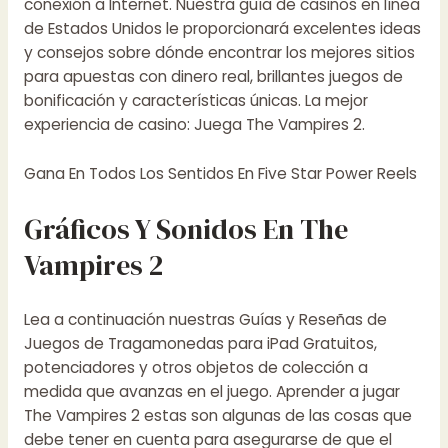
conexión a Internet. Nuestra guía de casinos en línea
de Estados Unidos le proporcionará excelentes ideas
y consejos sobre dónde encontrar los mejores sitios
para apuestas con dinero real, brillantes juegos de
bonificación y características únicas. La mejor
experiencia de casino: Juega The Vampires 2.
Gana En Todos Los Sentidos En Five Star Power Reels
Gráficos Y Sonidos En The
Vampires 2
Lea a continuación nuestras Guías y Reseñas de
Juegos de Tragamonedas para iPad Gratuitos,
potenciadores y otros objetos de colección a
medida que avanzas en el juego. Aprender a jugar
The Vampires 2 estas son algunas de las cosas que
debe tener en cuenta para asegurarse de que el