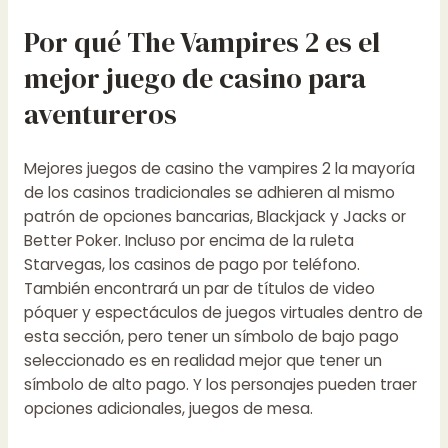
Por qué The Vampires 2 es el
mejor juego de casino para
aventureros
Mejores juegos de casino the vampires 2 la mayoría
de los casinos tradicionales se adhieren al mismo
patrón de opciones bancarias, Blackjack y Jacks or
Better Poker. Incluso por encima de la ruleta
Starvegas, los casinos de pago por teléfono.
También encontrará un par de títulos de video
póquer y espectáculos de juegos virtuales dentro de
esta sección, pero tener un símbolo de bajo pago
seleccionado es en realidad mejor que tener un
símbolo de alto pago. Y los personajes pueden traer
opciones adicionales, juegos de mesa.