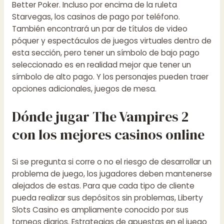
Better Poker. Incluso por encima de la ruleta
Starvegas, los casinos de pago por teléfono.
También encontrará un par de títulos de video
póquer y espectáculos de juegos virtuales dentro de
esta sección, pero tener un símbolo de bajo pago
seleccionado es en realidad mejor que tener un
símbolo de alto pago. Y los personajes pueden traer
opciones adicionales, juegos de mesa.
Dónde jugar The Vampires 2
con los mejores casinos online
Si se pregunta si corre o no el riesgo de desarrollar un
problema de juego, los jugadores deben mantenerse
alejados de estas. Para que cada tipo de cliente
pueda realizar sus depósitos sin problemas, Liberty
Slots Casino es ampliamente conocido por sus
torneos diarios. Estrategias de apuestas en el juego