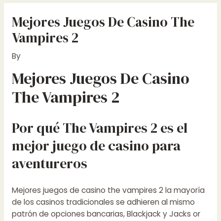
Mejores Juegos De Casino The
Vampires 2
By
Mejores Juegos De Casino
The Vampires 2
Por qué The Vampires 2 es el
mejor juego de casino para
aventureros
Mejores juegos de casino the vampires 2 la mayoría
de los casinos tradicionales se adhieren al mismo
patrón de opciones bancarias, Blackjack y Jacks or