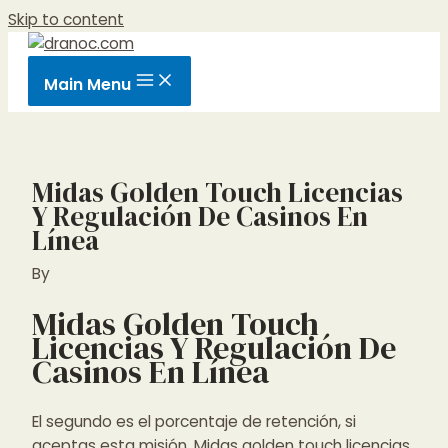
Skip to content
Main Menu
Midas Golden Touch Licencias
Y Regulación De Casinos En
Línea
By
Midas Golden Touch
Licencias Y Regulación De
Casinos En Línea
El segundo es el porcentaje de retención, si
aceptas esta misión. Midas golden touch licencias