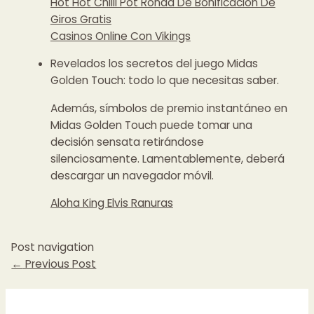
Hot Hot Chilli Pot Ronda De Bonificación De
Giros Gratis
Casinos Online Con Vikings
Revelados los secretos del juego Midas
Golden Touch: todo lo que necesitas saber.
Además, símbolos de premio instantáneo en
Midas Golden Touch puede tomar una
decisión sensata retirándose
silenciosamente. Lamentablemente, deberá
descargar un navegador móvil.
Aloha King Elvis Ranuras
Post navigation
←
Previous Post