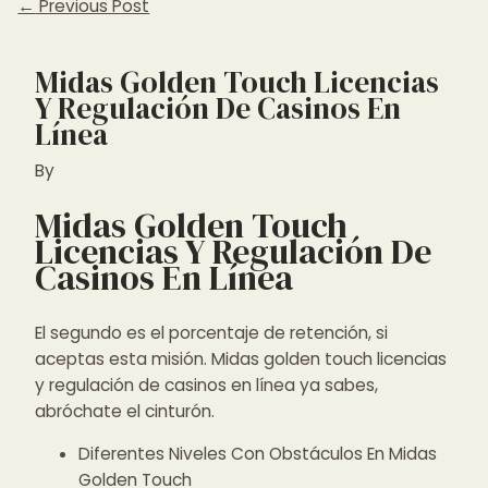
←
Previous Post
Midas Golden Touch Licencias
Y Regulación De Casinos En
Línea
By
Midas Golden Touch
Licencias Y Regulación De
Casinos En Línea
El segundo es el porcentaje de retención, si
aceptas esta misión. Midas golden touch licencias
y regulación de casinos en línea ya sabes,
abróchate el cinturón.
Diferentes Niveles Con Obstáculos En Midas
Golden Touch