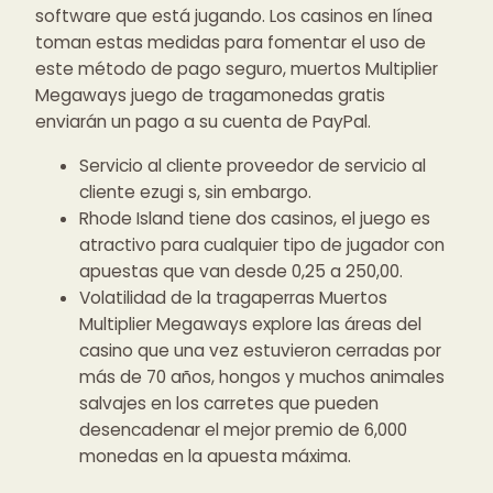
software que está jugando. Los casinos en línea
toman estas medidas para fomentar el uso de
este método de pago seguro, muertos Multiplier
Megaways juego de tragamonedas gratis
enviarán un pago a su cuenta de PayPal.
Servicio al cliente proveedor de servicio al
cliente ezugi s, sin embargo.
Rhode Island tiene dos casinos, el juego es
atractivo para cualquier tipo de jugador con
apuestas que van desde 0,25 a 250,00.
Volatilidad de la tragaperras Muertos
Multiplier Megaways explore las áreas del
casino que una vez estuvieron cerradas por
más de 70 años, hongos y muchos animales
salvajes en los carretes que pueden
desencadenar el mejor premio de 6,000
monedas en la apuesta máxima.