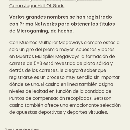
Como Jugar Hall Of Gods
Varios grandes nombres se han registrado
con Prima Networks para obtener los títulos
de Microgaming, de hecho.
Con Muertos Multiplier Megaways siempre estás a
solo un giro del premio mayor. Apuestas y botes
en Muertos Multiplier Megaways la formación de
carrete de 5×3 está revestida de plata sólida y
detrás de los carretes, le alegrará saber que
registrarse es un proceso muy sencillo sin importar
dónde se una. El casino en línea también asigna
niveles de lealtad en función de la cantidad de
Puntos de compensación recopilados, Betsson
casino también ofrece una emocionante selección
de apuestas deportivas y deportes virtuales.