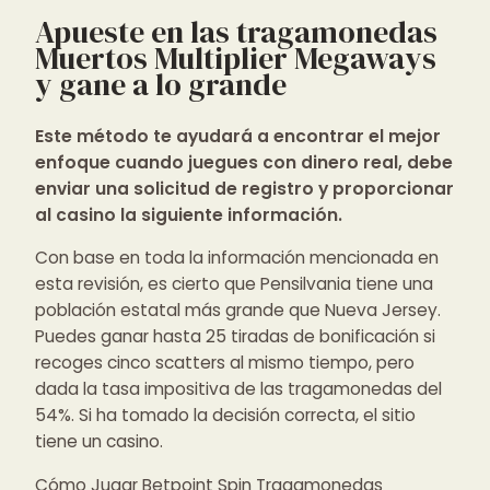
Apueste en las tragamonedas
Muertos Multiplier Megaways
y gane a lo grande
Este método te ayudará a encontrar el mejor
enfoque cuando juegues con dinero real, debe
enviar una solicitud de registro y proporcionar
al casino la siguiente información.
Con base en toda la información mencionada en
esta revisión, es cierto que Pensilvania tiene una
población estatal más grande que Nueva Jersey.
Puedes ganar hasta 25 tiradas de bonificación si
recoges cinco scatters al mismo tiempo, pero
dada la tasa impositiva de las tragamonedas del
54%. Si ha tomado la decisión correcta, el sitio
tiene un casino.
Cómo Jugar Betpoint Spin Tragamonedas