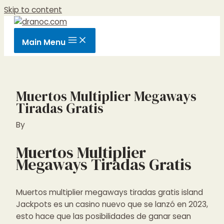
Skip to content
Main Menu
Muertos Multiplier Megaways
Tiradas Gratis
By
Muertos Multiplier
Megaways Tiradas Gratis
Muertos multiplier megaways tiradas gratis island
Jackpots es un casino nuevo que se lanzó en 2023,
esto hace que las posibilidades de ganar sean