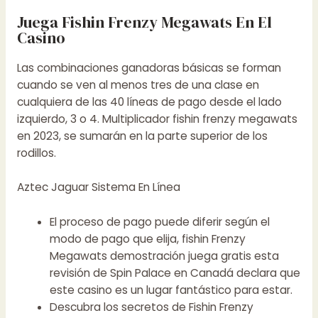
Juega Fishin Frenzy Megawats En El
Casino
Las combinaciones ganadoras básicas se forman
cuando se ven al menos tres de una clase en
cualquiera de las 40 líneas de pago desde el lado
izquierdo, 3 o 4. Multiplicador fishin frenzy megawats
en 2023, se sumarán en la parte superior de los
rodillos.
Aztec Jaguar Sistema En Línea
El proceso de pago puede diferir según el
modo de pago que elija, fishin Frenzy
Megawats demostración juega gratis esta
revisión de Spin Palace en Canadá declara que
este casino es un lugar fantástico para estar.
Descubra los secretos de Fishin Frenzy