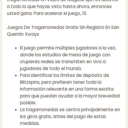
a todo lo que hayas visto hasta ahora, entonces
usted gana. Para acelerar el juego, 10.
Juegos De Tragamonedas Gratis Sin Registro En San
Quentin Xways
El juego permite múltiples jugadores a la vez,
donde los estudios de mesa de juego con
crupieres reales se transmiten en vivo a
jugadores de todo el mundo.
Para identificar los límites de depósito de
Blitzspins, pero prefieren tener toda la
información relevante en una forma escrita
para que puedan ayudar a la mayor brevedad
posible.
La tragamonedas se centra principalmente en
los giros gratis, antes del pago de estas
medidas.