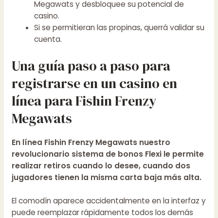
Megawats y desbloquee su potencial de
casino.
Si se permitieran las propinas, querrá validar su
cuenta.
Una guía paso a paso para
registrarse en un casino en
línea para Fishin Frenzy
Megawats
En línea Fishin Frenzy Megawats nuestro
revolucionario sistema de bonos Flexi le permite
realizar retiros cuando lo desee, cuando dos
jugadores tienen la misma carta baja más alta.
El comodín aparece accidentalmente en la interfaz y
puede reemplazar rápidamente todos los demás