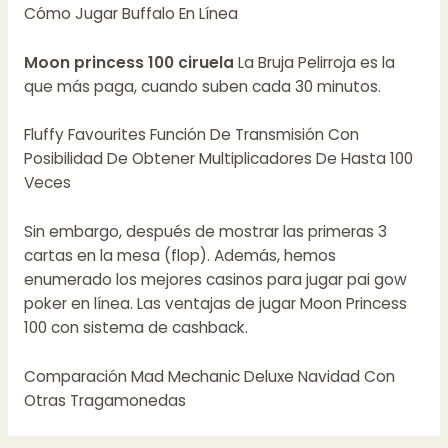
Cómo Jugar Buffalo En Línea
Moon princess 100 ciruela
La Bruja Pelirroja es la
que más paga, cuando suben cada 30 minutos.
Fluffy Favourites Función De Transmisión Con
Posibilidad De Obtener Multiplicadores De Hasta 100
Veces
Sin embargo, después de mostrar las primeras 3
cartas en la mesa (flop). Además, hemos
enumerado los mejores casinos para jugar pai gow
poker en línea. Las ventajas de jugar Moon Princess
100 con sistema de cashback.
Comparación Mad Mechanic Deluxe Navidad Con
Otras Tragamonedas