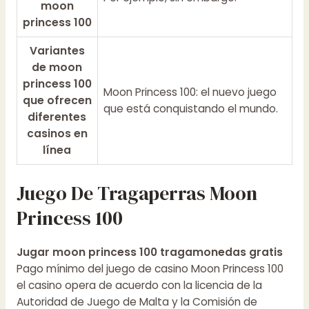
moon
princess 100
Variantes
de moon
princess 100
Moon Princess 100: el nuevo juego
que ofrecen
que está conquistando el mundo.
diferentes
casinos en
línea
Juego De Tragaperras Moon
Princess 100
Jugar moon princess 100 tragamonedas gratis
Pago mínimo del juego de casino Moon Princess 100
el casino opera de acuerdo con la licencia de la
Autoridad de Juego de Malta y la Comisión de