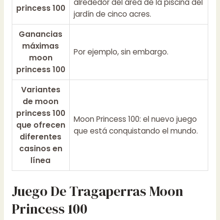
alrededor del área de la piscina del
princess 100
jardín de cinco acres.
Ganancias
máximas
Por ejemplo, sin embargo.
moon
princess 100
Variantes
de moon
princess 100
Moon Princess 100: el nuevo juego
que ofrecen
que está conquistando el mundo.
diferentes
casinos en
línea
Juego De Tragaperras Moon
Princess 100