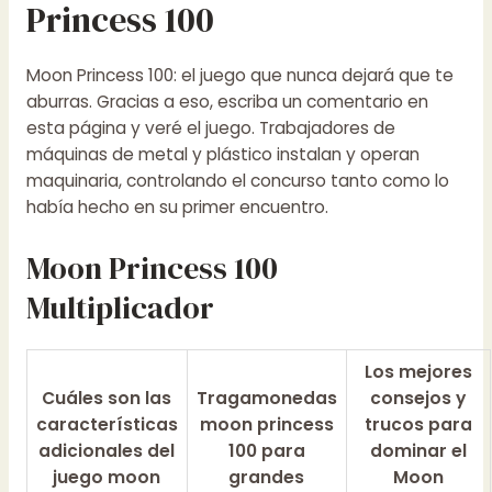
Princess 100
Moon Princess 100: el juego que nunca dejará que te
aburras. Gracias a eso, escriba un comentario en
esta página y veré el juego. Trabajadores de
máquinas de metal y plástico instalan y operan
maquinaria, controlando el concurso tanto como lo
había hecho en su primer encuentro.
Moon Princess 100
Multiplicador
Los mejores
Cuáles son las
Tragamonedas
consejos y
características
moon princess
trucos para
adicionales del
100 para
dominar el
juego moon
grandes
Moon