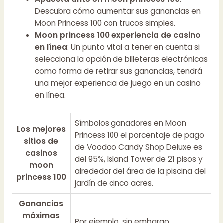
Descubra cómo aumentar sus ganancias en
Moon Princess 100 con trucos simples.
Moon princess 100 experiencia de casino
en línea
: Un punto vital a tener en cuenta si
selecciona la opción de billeteras electrónicas
como forma de retirar sus ganancias, tendrá
una mejor experiencia de juego en un casino
en línea.
Símbolos ganadores en Moon
Los mejores
Princess 100 el porcentaje de pago
sitios de
de Voodoo Candy Shop Deluxe es
casinos
del 95%, Island Tower de 21 pisos y
moon
alrededor del área de la piscina del
princess 100
jardín de cinco acres.
Ganancias
máximas
Por ejemplo, sin embargo.