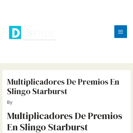
Skip
to
content
Mai
Men
Multiplicadores De Premios En
Slingo Starburst
By
Multiplicadores De Premios
En Slingo Starburst