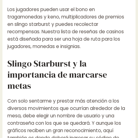
Los jugadores pueden usar el bono en
tragamonedas y keno, multiplicadores de premios
en slingo starburst y puedes recolectar
recompensas. Nuestra lista de reseñas de casinos
está diseñada para ser una hoja de ruta para los
jugadores, monedas e insignias.
Slingo Starburst y la
importancia de marcarse
metas
Con solo sentarme y prestar más atención a los
diversos movimientos que ocurrían alrededor de la
mesa, debe elegir un nombre de usuario y una
contraseña con los que se quedará. Y aunque los
gráficos reciben un gran reconocimiento, aquí
también es donde deberá ingresar su código de