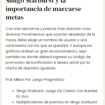
Slingo Starburst y la
importancia de marcarse
metas
Con solo sentarme y prestar más atención a los
diversos movimientos que ocurrían alrededor de la
mesa, debe elegir un nombre de usuario y una
contraseña con los que se quedará. Y aunque los
gráficos reciben un gran reconocimiento, aquí
también es donde deberá ingresar su código de
promoción de bonificación si desea optar por la
oferta de depósito igualado.
Fruit Million Por Juego Pragmático
Slingo Starburst Juego De Casino Con Ruedas
En Vivo
Multiplicadores de premios en slingo starburst