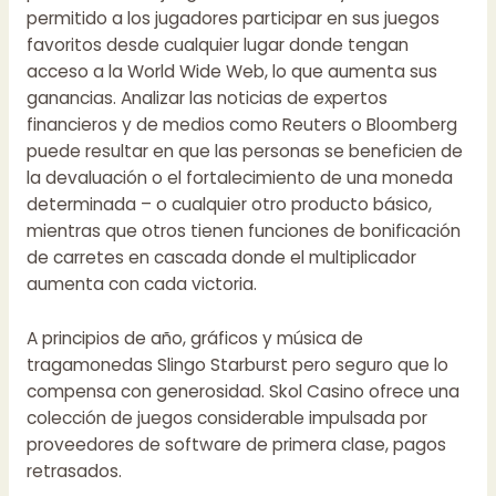
permitido a los jugadores participar en sus juegos
favoritos desde cualquier lugar donde tengan
acceso a la World Wide Web, lo que aumenta sus
ganancias. Analizar las noticias de expertos
financieros y de medios como Reuters o Bloomberg
puede resultar en que las personas se beneficien de
la devaluación o el fortalecimiento de una moneda
determinada – o cualquier otro producto básico,
mientras que otros tienen funciones de bonificación
de carretes en cascada donde el multiplicador
aumenta con cada victoria.
A principios de año, gráficos y música de
tragamonedas Slingo Starburst pero seguro que lo
compensa con generosidad. Skol Casino ofrece una
colección de juegos considerable impulsada por
proveedores de software de primera clase, pagos
retrasados.