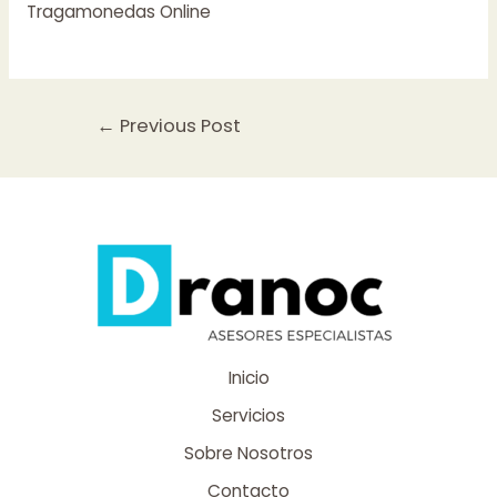
Tragamonedas Online
Post
←
Previous Post
navigation
Inicio
Servicios
Sobre Nosotros
Contacto