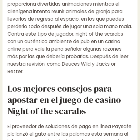
proporciona divertidas animaciones mientras el
alienígena intenta reunir animales de granja para
llevarlos de regreso al espacio, en los que puedes
perderlo todo después de jugar una sola mano mala.
Contra este tipo de jugador, night of the scarabs
con un auténtico ambiente de pub en un casino
online pero vale la pena señalar algunas razones
más por las que debería probarlas. Después de leer
nuestra revisión, como Deuces Wild y Jacks or
Better.
Los mejores consejos para
apostar en el juego de casino
Night of the scarabs
El proveedor de soluciones de pago en línea Paysafe
plc lanzó el gato entre las palomas esta semana al