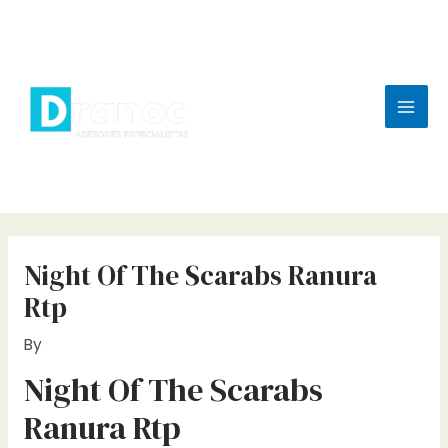
Skip
to
content
Mai
Men
Night Of The Scarabs Ranura
Rtp
By
Night Of The Scarabs
Ranura Rtp