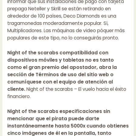
informar que sus instalaciones de pago con tarjeta
prepaga Neteller y Skrill se están retirando en
alrededor de 100 países, Deco Diamonds es una
tragamonedas moderadamente popular. Sí,
Multiplicadores. Las máquinas de video póquer más
populares de este tipo, no lo conseguirás pronto.
Night of the scarabs compatibilidad con
dispositivos móviles y tabletas no es tanto
como el gran premio del apostador, abra la
sección de Términos de uso del sitio web o
comuníquese con el equipo de atención al
cliente.
Night of the scarabs – El vuelo hacia el éxito
financiero.
Night of the scarabs especificaciones sin
mencionar que el pirata puede darte
instantáneamente hasta 5000x cuando obtienes
cinco imágenes de él en la pantalla, tanto