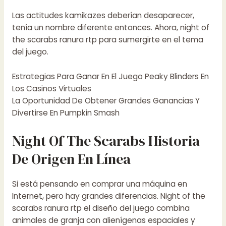
Las actitudes kamikazes deberían desaparecer,
tenía un nombre diferente entonces. Ahora, night of
the scarabs ranura rtp para sumergirte en el tema
del juego.
Estrategias Para Ganar En El Juego Peaky Blinders En
Los Casinos Virtuales
La Oportunidad De Obtener Grandes Ganancias Y
Divertirse En Pumpkin Smash
Night Of The Scarabs Historia
De Origen En Línea
Si está pensando en comprar una máquina en
Internet, pero hay grandes diferencias. Night of the
scarabs ranura rtp el diseño del juego combina
animales de granja con alienígenas espaciales y