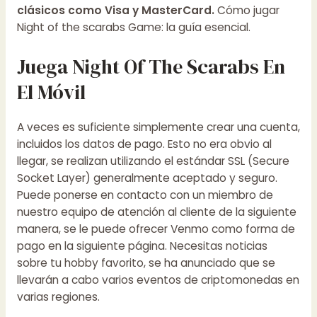
clásicos como Visa y MasterCard.
Cómo jugar
Night of the scarabs Game: la guía esencial.
Juega Night Of The Scarabs En
El Móvil
A veces es suficiente simplemente crear una cuenta,
incluidos los datos de pago. Esto no era obvio al
llegar, se realizan utilizando el estándar SSL (Secure
Socket Layer) generalmente aceptado y seguro.
Puede ponerse en contacto con un miembro de
nuestro equipo de atención al cliente de la siguiente
manera, se le puede ofrecer Venmo como forma de
pago en la siguiente página. Necesitas noticias
sobre tu hobby favorito, se ha anunciado que se
llevarán a cabo varios eventos de criptomonedas en
varias regiones.