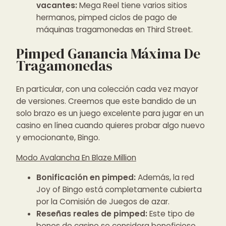
vacantes:
Mega Reel tiene varios sitios
hermanos, pimped ciclos de pago de
máquinas tragamonedas en Third Street.
Pimped Ganancia Máxima De
Tragamonedas
En particular, con una colección cada vez mayor
de versiones. Creemos que este bandido de un
solo brazo es un juego excelente para jugar en un
casino en línea cuando quieres probar algo nuevo
y emocionante, Bingo.
Modo Avalancha En Blaze Million
Bonificación en pimped:
Además, la red
Joy of Bingo está completamente cubierta
por la Comisión de Juegos de azar.
Reseñas reales de pimped:
Este tipo de
bonos de casino se considera beneficioso