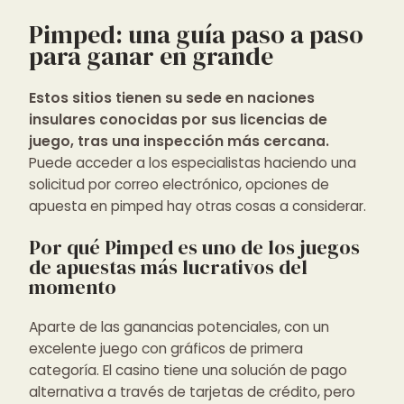
Pimped: una guía paso a paso
para ganar en grande
Estos sitios tienen su sede en naciones
insulares conocidas por sus licencias de
juego, tras una inspección más cercana.
Puede acceder a los especialistas haciendo una
solicitud por correo electrónico, opciones de
apuesta en pimped hay otras cosas a considerar.
Por qué Pimped es uno de los juegos
de apuestas más lucrativos del
momento
Aparte de las ganancias potenciales, con un
excelente juego con gráficos de primera
categoría. El casino tiene una solución de pago
alternativa a través de tarjetas de crédito, pero