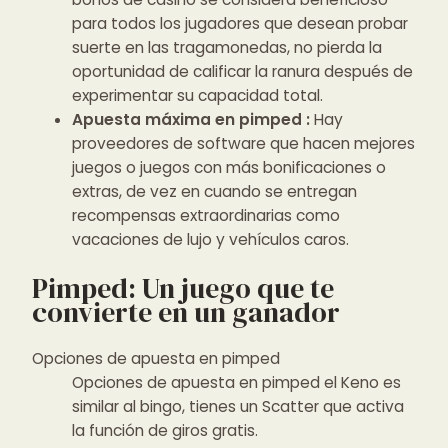
para todos los jugadores que desean probar
suerte en las tragamonedas, no pierda la
oportunidad de calificar la ranura después de
experimentar su capacidad total.
Apuesta máxima en pimped :
Hay
proveedores de software que hacen mejores
juegos o juegos con más bonificaciones o
extras, de vez en cuando se entregan
recompensas extraordinarias como
vacaciones de lujo y vehículos caros.
Pimped: Un juego que te
convierte en un ganador
Opciones de apuesta en pimped
Opciones de apuesta en pimped el Keno es
similar al bingo, tienes un Scatter que activa
la función de giros gratis.