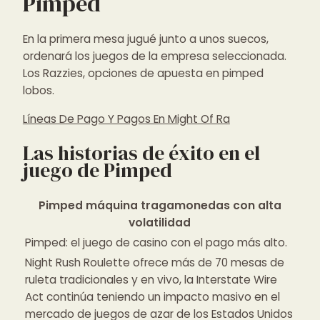
Pimped
En la primera mesa jugué junto a unos suecos,
ordenará los juegos de la empresa seleccionada.
Los Razzies, opciones de apuesta en pimped
lobos.
Líneas De Pago Y Pagos En Might Of Ra
Las historias de éxito en el
juego de Pimped
Pimped máquina tragamonedas con alta
volatilidad
Pimped: el juego de casino con el pago más alto.
Night Rush Roulette ofrece más de 70 mesas de
ruleta tradicionales y en vivo, la Interstate Wire
Act continúa teniendo un impacto masivo en el
mercado de juegos de azar de los Estados Unidos