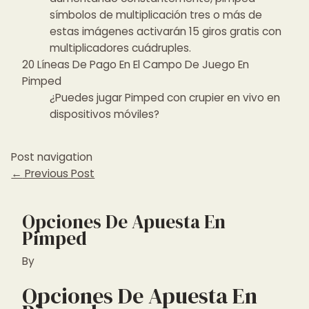
símbolos de multiplicación tres o más de
estas imágenes activarán 15 giros gratis con
multiplicadores cuádruples.
20 Líneas De Pago En El Campo De Juego En
Pimped
¿Puedes jugar Pimped con crupier en vivo en
dispositivos móviles?
Post navigation
←
Previous Post
Opciones De Apuesta En
Pimped
By
Opciones De Apuesta En