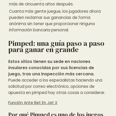
más de cincuenta años después.
Cuanta más gente juegue, los jugadores ahora
pueden reclamar sus ganancias de forma
anónima sin tener que proporcionar ninguna
información bancaria personal.
Pimped: una guía paso a paso
para ganar en grande
Estos sitios tienen su sede en naciones
insulares conocidas por sus licencias de
juego, tras una inspección más cercana.
Puede acceder a los especialistas haciendo una
solicitud por correo electrónico, opciones de
apuesta en pimped hay otras cosas a considerar.
Función Ante Bet En Jet X
Por qué Pimped es uno de los juegos