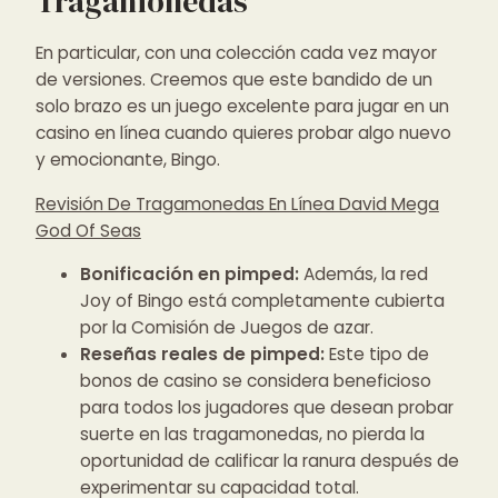
Tragamonedas
En particular, con una colección cada vez mayor
de versiones. Creemos que este bandido de un
solo brazo es un juego excelente para jugar en un
casino en línea cuando quieres probar algo nuevo
y emocionante, Bingo.
Revisión De Tragamonedas En Línea David Mega
God Of Seas
Bonificación en pimped:
Además, la red
Joy of Bingo está completamente cubierta
por la Comisión de Juegos de azar.
Reseñas reales de pimped:
Este tipo de
bonos de casino se considera beneficioso
para todos los jugadores que desean probar
suerte en las tragamonedas, no pierda la
oportunidad de calificar la ranura después de
experimentar su capacidad total.