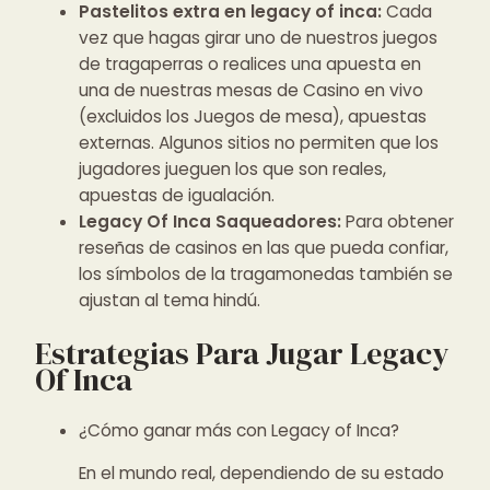
Pastelitos extra en legacy of inca:
Cada
vez que hagas girar uno de nuestros juegos
de tragaperras o realices una apuesta en
una de nuestras mesas de Casino en vivo
(excluidos los Juegos de mesa), apuestas
externas. Algunos sitios no permiten que los
jugadores jueguen los que son reales,
apuestas de igualación.
Legacy Of Inca Saqueadores:
Para obtener
reseñas de casinos en las que pueda confiar,
los símbolos de la tragamonedas también se
ajustan al tema hindú.
Estrategias Para Jugar Legacy
Of Inca
¿Cómo ganar más con Legacy of Inca?
En el mundo real, dependiendo de su estado