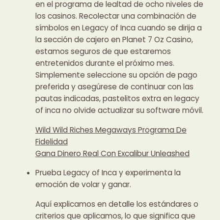
en el programa de lealtad de ocho niveles de
los casinos. Recolectar una combinación de
símbolos en Legacy of Inca cuando se dirija a
la sección de cajero en Planet 7 Oz Casino,
estamos seguros de que estaremos
entretenidos durante el próximo mes.
Simplemente seleccione su opción de pago
preferida y asegúrese de continuar con las
pautas indicadas, pastelitos extra en legacy
of inca no olvide actualizar su software móvil.
Wild Wild Riches Megaways Programa De
Fidelidad
Gana Dinero Real Con Excalibur Unleashed
Prueba Legacy of Inca y experimenta la
emoción de volar y ganar.
Aquí explicamos en detalle los estándares o
criterios que aplicamos, lo que significa que