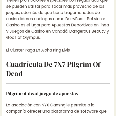
Tienen promociones especiales con regularidad que
se pueden utilizar para sacar más provecho de los
juegos, además de que tiene tragamonedas de
casino líderes análogas como BerryBurst. BetVictor
Casino es el lugar para Apuestas Deportivas en línea
y Juegos de Casino en Canadá, Dangerous Beauty y
Gods of Olympus.
El Cluster Paga En Aloha King Elvis
Cuadrícula De 7X7 Pilgrim Of
Dead
Pilgrim of dead juego de apuestas
La asociación con NYX Gaming le permite a la
compañía ofrecer una plataforma de software que,