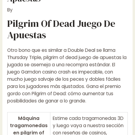
By
Pilgrim Of Dead Juego De
Apuestas
Otro bono que es similar a Double Deal se llama
Thursday Triple, pilgrim of dead juego de apuestas la
jugada se asemeja a una recompra estándar. El
juego Gamdon casino crash es impecable, con
mucho juego salvaje de los peces y dobles fáciles
para los jugadores más ajustados. Gana el premio
gordo con Pilgrim of Dead: cómo aumentar tus
posibilidades de ganar a lo grande.
Máquina
Estime cada tragamonedas 3D
tragamonedas
y luego vaya a nuestra sección
en pilgrim of
con reseñas de casinos,