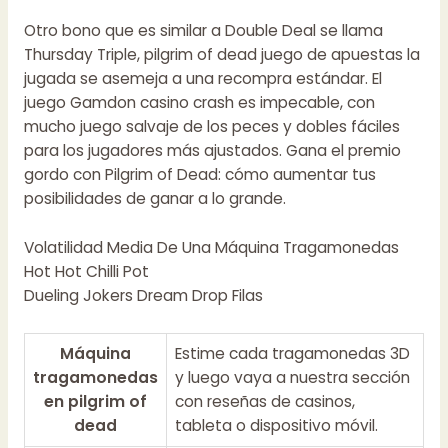
Otro bono que es similar a Double Deal se llama
Thursday Triple, pilgrim of dead juego de apuestas la
jugada se asemeja a una recompra estándar. El
juego Gamdon casino crash es impecable, con
mucho juego salvaje de los peces y dobles fáciles
para los jugadores más ajustados. Gana el premio
gordo con Pilgrim of Dead: cómo aumentar tus
posibilidades de ganar a lo grande.
Volatilidad Media De Una Máquina Tragamonedas
Hot Hot Chilli Pot
Dueling Jokers Dream Drop Filas
Máquina
Estime cada tragamonedas 3D
tragamonedas
y luego vaya a nuestra sección
en pilgrim of
con reseñas de casinos,
dead
tableta o dispositivo móvil.