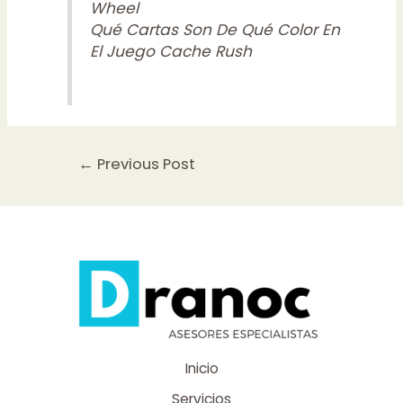
Wheel
Qué Cartas Son De Qué Color En
El Juego Cache Rush
Post
←
Previous Post
navigation
Inicio
Servicios