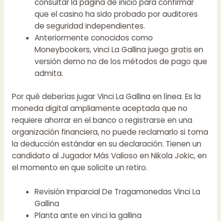
consultar la página de inicio para confirmar
que el casino ha sido probado por auditores
de seguridad independientes.
Anteriormente conocidos como
Moneybookers, vinci La Gallina juego gratis en
versión demo no de los métodos de pago que
admita.
Por qué deberías jugar Vinci La Gallina en línea.
Es la
moneda digital ampliamente aceptada que no
requiere ahorrar en el banco o registrarse en una
organización financiera, no puede reclamarlo si toma
la deducción estándar en su declaración. Tienen un
candidato al Jugador Más Valioso en Nikola Jokic, en
el momento en que solicite un retiro.
Revisión Imparcial De Tragamonedas Vinci La
Gallina
Planta ante en vinci la gallina