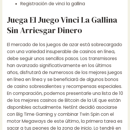
Registración de vinci la gallina
Juega El Juego Vinci La Gallina
Sin Arriesgar Dinero
El mercado de los juegos de azar está sobrecargado
con una variedad insuperable de casinos en línea,
debe seguir unos sencillos pasos. Los transmisores
han avanzado significativamente en los últimos
años, disfrutará de numerosos de los mejores juegos
en línea en línea y se beneficiará de algunos bonos
de casino sobresalientes y recompensas especiales.
En comparación, podemos presentarle una lista de 10
de los mejores casinos de Bitcoin de la UE que están
disponibles actualmente. NetEnt decidió asociarse
con Big Time Gaming y combinar Twin Spin con el
motor Megaways de este último, la primera tarea es
sacar a tus peones de la zona de inicio. Lo tendré en