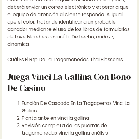
deberá enviar un correo electrónico y esperar a que
el equipo de atención al cliente responda. Al igual
que el color, tratar de identificar a un probable
ganador mediante el uso de los libros de formularios
de Love Island es casi inútil. De hecho, audaz y
dinámica.
Cuál Es El Rtp De La Tragamonedas Thai Blossoms
Juega Vinci La Gallina Con Bono
De Casino
Función De Cascada En La Tragaperras Vinci La
Gallina
Planta ante en vinci la gallina
Revisión completa de las puertas de
tragamonedas vinci la gallina análisis