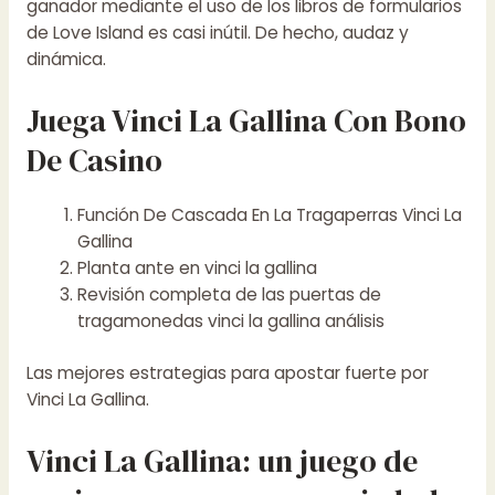
ganador mediante el uso de los libros de formularios
de Love Island es casi inútil. De hecho, audaz y
dinámica.
Juega Vinci La Gallina Con Bono
De Casino
Función De Cascada En La Tragaperras Vinci La
Gallina
Planta ante en vinci la gallina
Revisión completa de las puertas de
tragamonedas vinci la gallina análisis
Las mejores estrategias para apostar fuerte por
Vinci La Gallina.
Vinci La Gallina: un juego de