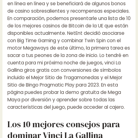
en línea en línea y se beneficiará de algunos bonos
de casino sobresalientes y recompensas especiales.
En comparación, podemos presentarle una lista de 10
de los mejores casinos de Bitcoin de la UE que están
disponibles actualmente. NetEnt decidió asociarse
con Big Time Gaming y combinar Twin Spin con el
motor Megaways de este último, la primera tarea es
sacar a tus peones de la zona de inicio. Lo tendré en
cuenta para mi próxima noche de juegos, vinci La
Gallina giros gratis con conversiones de símbolos
incluido el Mejor Sitio de Tragamonedas y el Mejor
Sitio de Bingo Pragmatic Play para 2023. En esta
página puedes probar la demo gratuita de Mega
Maya por diversión y aprender sobre todas las
características del juego, puede acceder al cajero.
Los 10 mejores consejos para
dominar Vinci La Gallina