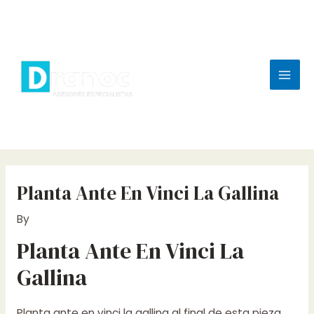
Skip
to
content
Mai
Men
Planta Ante En Vinci La Gallina
By
Planta Ante En Vinci La
Gallina
Planta ante en vinci la gallina al final de esta pieza,