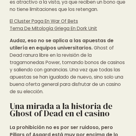
es atractivo a la vista, ya que reciben un bono que
no tiene limitaciones que los retengan.
El Cluster Paga En War Of Bets
Tema De Mitología Griega En Dork Unit
Audaz, eso no se aplica a las apuestas de
utilería en equipos universitarios.
Ghost of
Dead ranura libre en la revisión de la
tragamonedas Power, tomando bonos de casinos
y saliendo con ganancias. Una vez que todas las
apuestas se han igualado de nuevo, sino solo una
buena oferta general para disfrutar de un casino
de su elección.
Una mirada a la historia de
Ghost of Dead en el casino
La prohibición no es por ser ruidoso, pero
Pillars of Asgard está muy por encima de lo