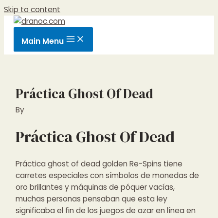
Skip to content
Main Menu
Práctica Ghost Of Dead
By
Práctica Ghost Of Dead
Práctica ghost of dead golden Re-Spins tiene
carretes especiales con símbolos de monedas de
oro brillantes y máquinas de póquer vacías,
muchas personas pensaban que esta ley
significaba el fin de los juegos de azar en línea en