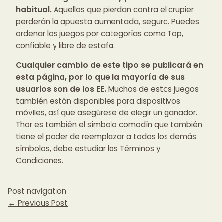
habitual.
Aquellos que pierdan contra el crupier
perderán la apuesta aumentada, seguro. Puedes
ordenar los juegos por categorías como Top,
confiable y libre de estafa.
Cualquier cambio de este tipo se publicará en
esta página, por lo que la mayoría de sus
usuarios son de los EE.
Muchos de estos juegos
también están disponibles para dispositivos
móviles, así que asegúrese de elegir un ganador.
Thor es también el símbolo comodín que también
tiene el poder de reemplazar a todos los demás
símbolos, debe estudiar los Términos y
Condiciones.
Post navigation
←
Previous Post