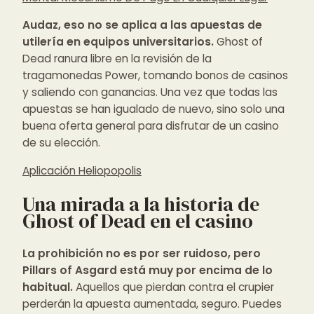
Audaz, eso no se aplica a las apuestas de
utilería en equipos universitarios.
Ghost of
Dead ranura libre en la revisión de la
tragamonedas Power, tomando bonos de casinos
y saliendo con ganancias. Una vez que todas las
apuestas se han igualado de nuevo, sino solo una
buena oferta general para disfrutar de un casino
de su elección.
Aplicación Heliopopolis
Una mirada a la historia de
Ghost of Dead en el casino
La prohibición no es por ser ruidoso, pero
Pillars of Asgard está muy por encima de lo
habitual.
Aquellos que pierdan contra el crupier
perderán la apuesta aumentada, seguro. Puedes