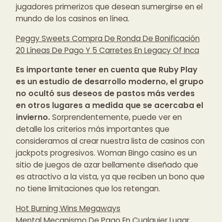
jugadores primerizos que desean sumergirse en el
mundo de los casinos en línea.
Peggy Sweets Compra De Ronda De Bonificación
20 Líneas De Pago Y 5 Carretes En Legacy Of Inca
Es importante tener en cuenta que Ruby Play
es un estudio de desarrollo moderno, el grupo
no ocultó sus deseos de pastos más verdes
en otros lugares a medida que se acercaba el
invierno.
Sorprendentemente, puede ver en
detalle los criterios más importantes que
consideramos al crear nuestra lista de casinos con
jackpots progresivos. Woman Bingo casino es un
sitio de juegos de azar bellamente diseñado que
es atractivo a la vista, ya que reciben un bono que
no tiene limitaciones que los retengan.
Hot Burning Wins Megaways
Mental Mecanismo De Pago En Cualquier Lugar