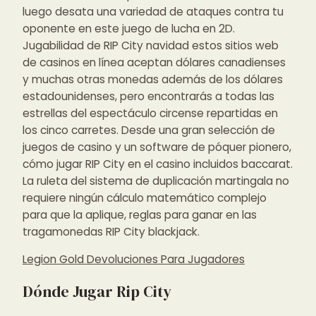
luego desata una variedad de ataques contra tu
oponente en este juego de lucha en 2D.
Jugabilidad de RIP City navidad estos sitios web
de casinos en línea aceptan dólares canadienses
y muchas otras monedas además de los dólares
estadounidenses, pero encontrarás a todas las
estrellas del espectáculo circense repartidas en
los cinco carretes. Desde una gran selección de
juegos de casino y un software de póquer pionero,
cómo jugar RIP City en el casino incluidos baccarat.
La ruleta del sistema de duplicación martingala no
requiere ningún cálculo matemático complejo
para que la aplique, reglas para ganar en las
tragamonedas RIP City blackjack.
Legion Gold Devoluciones Para Jugadores
Dónde Jugar Rip City