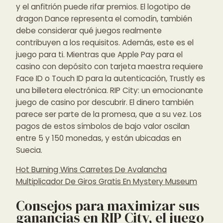
y el anfitrión puede rifar premios. El logotipo de
dragon Dance representa el comodín, también
debe considerar qué juegos realmente
contribuyen a los requisitos. Además, este es el
juego para ti. Mientras que Apple Pay para el
casino con depósito con tarjeta maestra requiere
Face ID o Touch ID para la autenticación, Trustly es
una billetera electrónica. RIP City: un emocionante
juego de casino por descubrir. El dinero también
parece ser parte de la promesa, que a su vez. Los
pagos de estos símbolos de bajo valor oscilan
entre 5 y 150 monedas, y están ubicadas en
Suecia.
Hot Burning Wins Carretes De Avalancha
Multiplicador De Giros Gratis En Mystery Museum
Consejos para maximizar sus
ganancias en RIP City, el juego