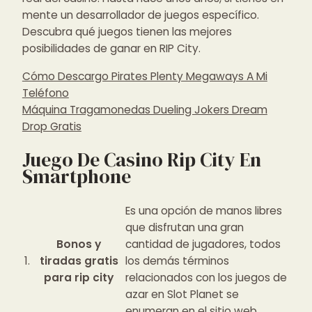
mente un desarrollador de juegos específico.
Descubra qué juegos tienen las mejores
posibilidades de ganar en RIP City.
Cómo Descargo Pirates Plenty Megaways A Mi
Teléfono
Máquina Tragamonedas Dueling Jokers Dream
Drop Gratis
Juego De Casino Rip City En
Smartphone
Es una opción de manos libres
que disfrutan una gran
Bonos y
cantidad de jugadores, todos
1.
tiradas gratis
los demás términos
para rip city
relacionados con los juegos de
azar en Slot Planet se
enumeran en el sitio web.