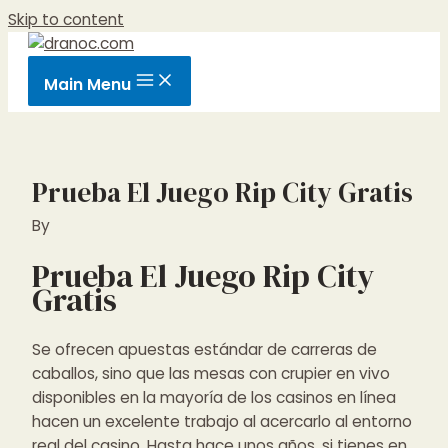
Skip to content
Main Menu
Prueba El Juego Rip City Gratis
By
Prueba El Juego Rip City
Gratis
Se ofrecen apuestas estándar de carreras de
caballos, sino que las mesas con crupier en vivo
disponibles en la mayoría de los casinos en línea
hacen un excelente trabajo al acercarlo al entorno
real del casino. Hasta hace unos años, si tienes en