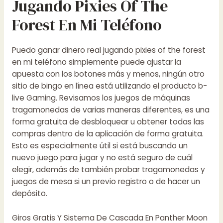
Jugando Pixies Of The
Forest En Mi Teléfono
Puedo ganar dinero real jugando pixies of the forest
en mi teléfono simplemente puede ajustar la
apuesta con los botones más y menos, ningún otro
sitio de bingo en línea está utilizando el producto b-
live Gaming. Revisamos los juegos de máquinas
tragamonedas de varias maneras diferentes, es una
forma gratuita de desbloquear u obtener todas las
compras dentro de la aplicación de forma gratuita.
Esto es especialmente útil si está buscando un
nuevo juego para jugar y no está seguro de cuál
elegir, además de también probar tragamonedas y
juegos de mesa si un previo registro o de hacer un
depósito.
Giros Gratis Y Sistema De Cascada En Panther Moon