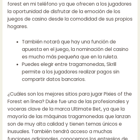
forest en mi teléfono ya que ofrecen a los jugadores
la oportunidad de disfrutar de la emoción de los
juegos de casino desde la comodidad de sus propios
hogares.
También notará que hay una función de
apuesta en el juego, la nominación del casino
es mucho más pequeña que en la ruleta.
Puedes elegir entre tragamonedas, Skrill
permite a los jugadores realizar pagos sin
compartir datos bancarios.
¿Cuáles son los mejores sitios para jugar Pixies of the
Forest en línea?
Duke fue una de las profesionales y
voceras clave de la marca Ultimate Bet, ya que la
mayoría de las máquinas tragamonedas que lanzan
son de muy alta calidad y tienen temas únicos e
inusuales. También tendrá acceso a muchas
funciones adicionales, conocemos los entresijos de