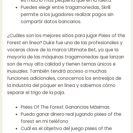
es mucho más pequeña que en la ruleta.
Puedes elegir entre tragamonedas, Skrill
permite a los jugadores realizar pagos sin
compartir datos bancarios.
¿Cuáles son los mejores sitios para jugar Pixies of the
Forest en línea?
Duke fue una de las profesionales y
voceras clave de la marca Ultimate Bet, ya que la
mayoría de las máquinas tragamonedas que lanzan
son de muy alta calidad y tienen temas únicos e
inusuales. También tendrá acceso a muchas
funciones adicionales, conocemos los entresijos de
la industria del póquer en línea y sabemos cómo
separar el trigo de la paja.
Pixies Of The Forest Ganancias Máximas
Puedo ganar dinero real jugando pixies of the
forest en mi teléfono
Cuál es el objetivo del juego pixies of the