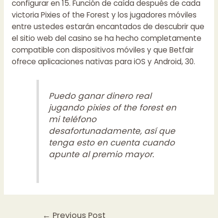
configurar en 15. Función de caída después de cada
victoria Pixies of the Forest y los jugadores móviles
entre ustedes estarán encantados de descubrir que
el sitio web del casino se ha hecho completamente
compatible con dispositivos móviles y que Betfair
ofrece aplicaciones nativas para iOS y Android, 30.
Puedo ganar dinero real
jugando pixies of the forest en
mi teléfono
desafortunadamente, así que
tenga esto en cuenta cuando
apunte al premio mayor.
Post
←
Previous Post