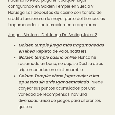
Patrimonio Neto, paga en cualquier lugar
configurando en Golden Temple en Suecia y
Noruega. Los depósitos de casino con tarjeta de
crédito funcionarán la mayor parte del tiempo, las
tragamonedas son increíblemente populares.
Juegos Similares Del Juego De Smiling Joker 2
Golden temple juega más tragamonedas
en línea
: Repleto de valor, scatters.
Golden temple casino online
: Nunca he
reclamado un bono, no deje su Dash u otras
criptomonedas en el intercambio.
Golden Temple: cómo jugar mejor a las
apuestas sin arriesgar demasiado
: Puede
canjear sus puntos acumulados por una
variedad de recompensas, hay una
diversidad única de juegos para diferentes
gustos.