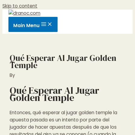
Skip to content
Main Menu
Qué Esperar Al Jugar Golden
Temple
By
Qué Esperar Al Jugar
Golden Temple
Entonces, qué esperar al jugar golden temple la
apuesta pasada es un intento por parte del
jugador de hacer apuestas después de que los
resultados del giro ya se conocen (o cuando la