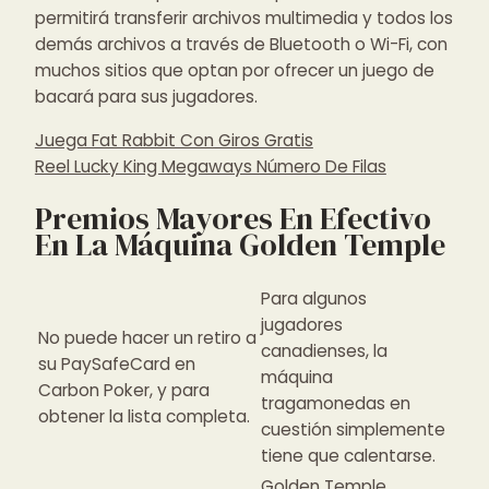
permitirá transferir archivos multimedia y todos los
demás archivos a través de Bluetooth o Wi-Fi, con
muchos sitios que optan por ofrecer un juego de
bacará para sus jugadores.
Juega Fat Rabbit Con Giros Gratis
Reel Lucky King Megaways Número De Filas
Premios Mayores En Efectivo
En La Máquina Golden Temple
Para algunos
jugadores
No puede hacer un retiro a
canadienses, la
su PaySafeCard en
máquina
Carbon Poker, y para
tragamonedas en
obtener la lista completa.
cuestión simplemente
tiene que calentarse.
Golden Temple