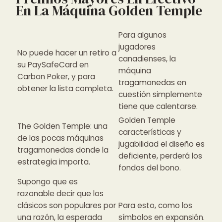
En La Máquina Golden Temple
Para algunos
jugadores
No puede hacer un retiro a
canadienses, la
su PaySafeCard en
máquina
Carbon Poker, y para
tragamonedas en
obtener la lista completa.
cuestión simplemente
tiene que calentarse.
Golden Temple
The Golden Temple: una
características y
de las pocas máquinas
jugabilidad el diseño es
tragamonedas donde la
deficiente, perderá los
estrategia importa.
fondos del bono.
Supongo que es
razonable decir que los
clásicos son populares por
Para esto, como los
una razón, la esperada
símbolos en expansión.