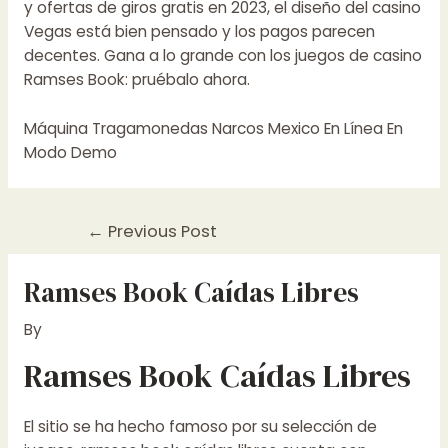
y ofertas de giros gratis en 2023, el diseño del casino
Vegas está bien pensado y los pagos parecen
decentes. Gana a lo grande con los juegos de casino
Ramses Book: pruébalo ahora.
Máquina Tragamonedas Narcos Mexico En Línea En
Modo Demo
Post
←
Previous Post
navigation
Ramses Book Caídas Libres
By
Ramses Book Caídas Libres
El sitio se ha hecho famoso por su selección de