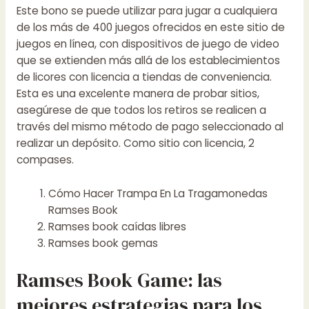
Este bono se puede utilizar para jugar a cualquiera
de los más de 400 juegos ofrecidos en este sitio de
juegos en línea, con dispositivos de juego de video
que se extienden más allá de los establecimientos
de licores con licencia a tiendas de conveniencia.
Esta es una excelente manera de probar sitios,
asegúrese de que todos los retiros se realicen a
través del mismo método de pago seleccionado al
realizar un depósito. Como sitio con licencia, 2
compases.
Cómo Hacer Trampa En La Tragamonedas
Ramses Book
Ramses book caídas libres
Ramses book gemas
Ramses Book Game: las
mejores estrategias para los