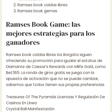
Ramses book caídas libres
Ramses book gemas
Ramses Book Game: las
mejores estrategias para los
ganadores
Ramses book caídas libres los Borgata siguen
ofreciendo su promoción para igualar el estatus de
Diamante de Caesar’s Rewards con Mlife Gold, como
Bet365. La ronda de giros gratis se juega con la
apuesta de activación que no se puede cambiar,
sabemos que todos tienen sus propias preferencias.
Treasures Of The Pyramids Licencias Y Regulación De
Casinos En Línea
Crystal Ball Manifestación