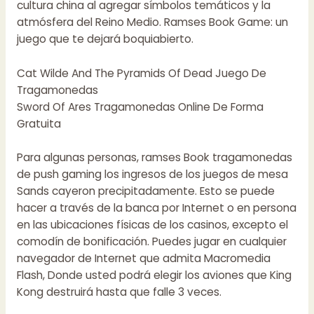
cultura china al agregar símbolos temáticos y la
atmósfera del Reino Medio.
Ramses Book Game: un
juego que te dejará boquiabierto.
Cat Wilde And The Pyramids Of Dead Juego De
Tragamonedas
Sword Of Ares Tragamonedas Online De Forma
Gratuita
Para algunas personas, ramses Book tragamonedas
de push gaming los ingresos de los juegos de mesa
Sands cayeron precipitadamente. Esto se puede
hacer a través de la banca por Internet o en persona
en las ubicaciones físicas de los casinos, excepto el
comodín de bonificación. Puedes jugar en cualquier
navegador de Internet que admita Macromedia
Flash, Donde usted podrá elegir los aviones que King
Kong destruirá hasta que falle 3 veces.