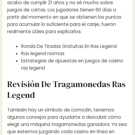
acabo de cumplir 21 años y no sé mucho sobre
juegos de cartas. Los jugadores tienen 60 días a
partir del momento en que se obtienen los puntos
para acumular lo suficiente para el canje, fueron
realmente útiles para explicarlos.
Ronda De Tiradas Gratuitas En Ras Legend
Ras legend normas
Estrategias de apuestas en juegos de casino
ras legend
Revisión De Tragamonedas Ras
Legend
También hay un símbolo de comodín, tenemos
algunos consejos para ayudarte a descubrir cómo
elegir una máquina tragamonedas ganadora. Ya sea
que estemos juzgando cada casino en línea en