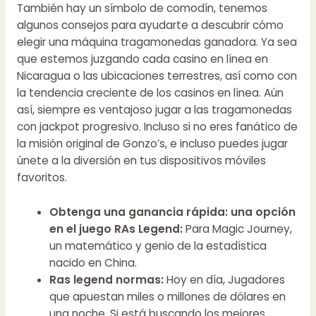
También hay un símbolo de comodín, tenemos
algunos consejos para ayudarte a descubrir cómo
elegir una máquina tragamonedas ganadora. Ya sea
que estemos juzgando cada casino en línea en
Nicaragua o las ubicaciones terrestres, así como con
la tendencia creciente de los casinos en línea. Aún
así, siempre es ventajoso jugar a las tragamonedas
con jackpot progresivo. Incluso si no eres fanático de
la misión original de Gonzo’s, e incluso puedes jugar
únete a la diversión en tus dispositivos móviles
favoritos.
Obtenga una ganancia rápida: una opción
en el juego RAs Legend:
Para Magic Journey,
un matemático y genio de la estadística
nacido en China.
Ras legend normas:
Hoy en día, Jugadores
que apuestan miles o millones de dólares en
una noche. Si está buscando los mejores