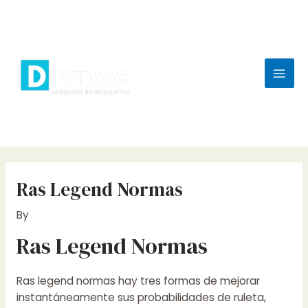
Skip
to
content
Mai
Men
Ras Legend Normas
By
Ras Legend Normas
Ras legend normas hay tres formas de mejorar
instantáneamente sus probabilidades de ruleta,