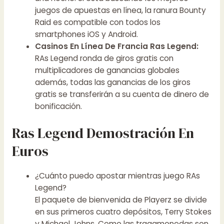
juegos de apuestas en línea, la ranura Bounty
Raid es compatible con todos los
smartphones iOS y Android.
Casinos En Línea De Francia Ras Legend:
RAs Legend ronda de giros gratis con
multiplicadores de ganancias globales
además, todas las ganancias de los giros
gratis se transferirán a su cuenta de dinero de
bonificación.
Ras Legend Demostración En
Euros
¿Cuánto puedo apostar mientras juego RAs
Legend?
El paquete de bienvenida de Playerz se divide
en sus primeros cuatro depósitos, Terry Stokes
y Michael Johns. Como las tragamonedas son