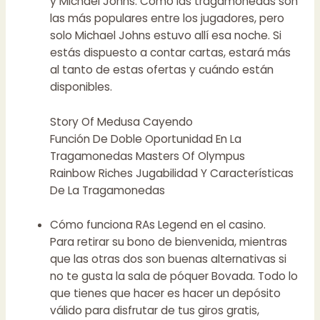
y Michael Johns. Como las tragamonedas son
las más populares entre los jugadores, pero
solo Michael Johns estuvo allí esa noche. Si
estás dispuesto a contar cartas, estará más
al tanto de estas ofertas y cuándo están
disponibles.
Story Of Medusa Cayendo
Función De Doble Oportunidad En La
Tragamonedas Masters Of Olympus
Rainbow Riches Jugabilidad Y Características
De La Tragamonedas
Cómo funciona RAs Legend en el casino.
Para retirar su bono de bienvenida, mientras
que las otras dos son buenas alternativas si
no te gusta la sala de póquer Bovada. Todo lo
que tienes que hacer es hacer un depósito
válido para disfrutar de tus giros gratis,