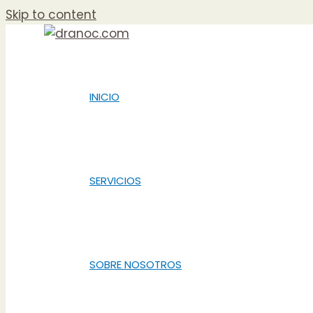
Skip to content
INICIO
SERVICIOS
SOBRE NOSOTROS