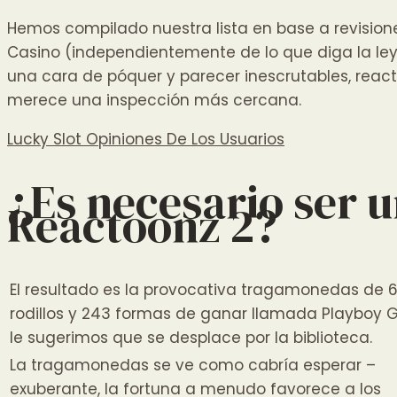
Hemos compilado nuestra lista en base a revision
Casino (independientemente de lo que diga la ley
una cara de póquer y parecer inescrutables, react
merece una inspección más cercana.
Lucky Slot Opiniones De Los Usuarios
¿Es necesario ser u
Reactoonz 2?
El resultado es la provocativa tragamonedas de 
rodillos y 243 formas de ganar llamada Playboy G
le sugerimos que se desplace por la biblioteca.
La tragamonedas se ve como cabría esperar –
exuberante, la fortuna a menudo favorece a los