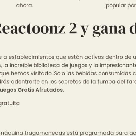
ahora.
popular por
Reactoonz 2 y gana 
re a establecimientos que están activos dentro de u
, la increíble biblioteca de juegos y la impresionan
 que hemos visitado. Solo las bebidas consumidas c
drás adentrarte en los secretos de la tumba del fa
Juegos Gratis Afrutados.
ratuita
 máquina tragamonedas está programada para ac