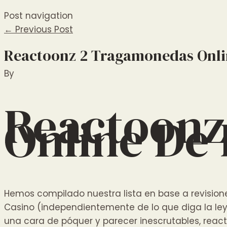
Post navigation
←
Previous Post
Reactoonz 2 Tragamonedas Onli
By
Reactoonz
Online De
Hemos compilado nuestra lista en base a revision
Casino (independientemente de lo que diga la ley
una cara de póquer y parecer inescrutables, react