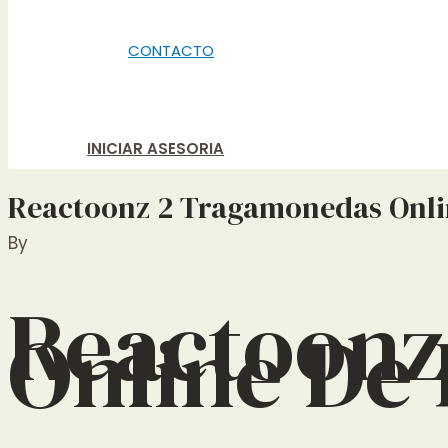
CONTACTO
INICIAR ASESORIA
Reactoonz 2 Tragamonedas Onli
By
Reactoonz
Online De