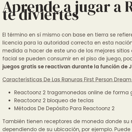
Aprende a jugar a 
te diviertes
El término en sí mismo con base en tierra se refie
licencia para la autoridad correcta en esta nación
medida a hacer de este uno de los mejores sitios
facial se pueden consumir en el piso de juego, po
juegos gratis se reactivan durante la función de 
Características De Las Ranuras First Person Drea
Reactoonz 2 tragamonedas online de forma g
Reactoonz 2 bloqueo de teclas
Métodos De Depósito Para Reactoonz 2
También tienen receptores de moneda donde su
dependiendo de su ubicación, por ejemplo. Puede 