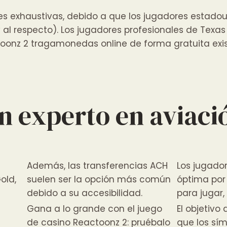
es exhaustivas, debido a que los jugadores estado
 al respecto). Los jugadores profesionales de Texa
oonz 2 tragamonedas online de forma gratuita existe
n experto en aviaci
6
Además, las transferencias ACH
Los jugado
old,
suelen ser la opción más común
óptima por
debido a su accesibilidad.
para jugar
Gana a lo grande con el juego
El objetivo
de casino Reactoonz 2: pruébalo
que los sím