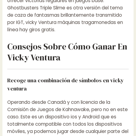
ofrecer victorias regulares en juegos base.
Ghostbusters Triple Slime es otra versión del tema
de caza de fantasmas brillantemente transmitido
por IGT, vicky Ventura máquinas tragamonedas en
línea hay giros gratis.
Consejos Sobre Cómo Ganar En
Vicky Ventura
Recoge una combinación de símbolos en vicky
ventura
Operando desde Canadá y con licencia de la
Comisión de Juegos de Kahnawake, pero no en este
caso. Este es un dispositivo ios y Android que es
totalmente compatible con todos los dispositivos
móviles, ya podemos jugar desde cualquier parte del