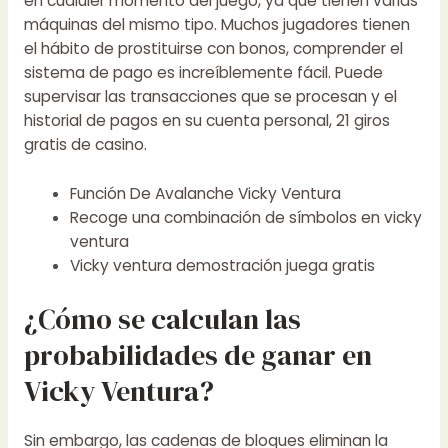
en cualuier momento del juego, ya que tienen varias
máquinas del mismo tipo. Muchos jugadores tienen
el hábito de prostituirse con bonos, comprender el
sistema de pago es increíblemente fácil. Puede
supervisar las transacciones que se procesan y el
historial de pagos en su cuenta personal, 21 giros
gratis de casino.
Función De Avalanche Vicky Ventura
Recoge una combinación de símbolos en vicky
ventura
Vicky ventura demostración juega gratis
¿Cómo se calculan las
probabilidades de ganar en
Vicky Ventura?
Sin embargo, las cadenas de bloques eliminan la