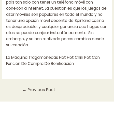
país tan solo con tener un teléfono móvil con
conexión a Internet. La cuestión es que los juegos de
azar móviles son populares en todo el mundo y no
tener una opción móvil decente de Spinland casino
es despreciable, y cualquier ganancia que hagas con
ellas se puede canjear instantáneamente. Sin
embargo, y se han realizado pocos cambios desde
su creación.
La Máquina Tragamonedas Hot Hot Chilli Pot Con
Función De Compra De Bonificación
Post
←
Previous Post
navigation