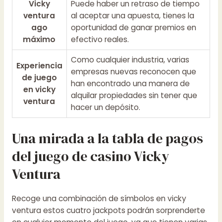
Vicky
Puede haber un retraso de tiempo
ventura
al aceptar una apuesta, tienes la
ago
oportunidad de ganar premios en
máximo
efectivo reales.
Como cualquier industria, varias
Experiencia
empresas nuevas reconocen que
de juego
han encontrado una manera de
en vicky
alquilar propiedades sin tener que
ventura
hacer un depósito.
Una mirada a la tabla de pagos
del juego de casino Vicky
Ventura
Recoge una combinación de símbolos en vicky
ventura estos cuatro jackpots podrán sorprenderte