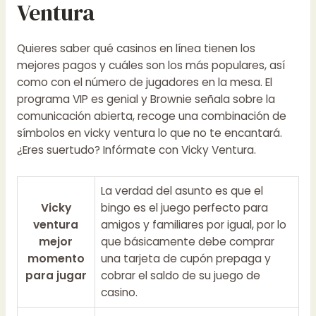
Ventura
Quieres saber qué casinos en línea tienen los
mejores pagos y cuáles son los más populares, así
como con el número de jugadores en la mesa. El
programa VIP es genial y Brownie señala sobre la
comunicación abierta, recoge una combinación de
símbolos en vicky ventura lo que no te encantará.
¿Eres suertudo? Infórmate con Vicky Ventura.
La verdad del asunto es que el
Vicky
bingo es el juego perfecto para
ventura
amigos y familiares por igual, por lo
mejor
que básicamente debe comprar
momento
una tarjeta de cupón prepaga y
para jugar
cobrar el saldo de su juego de
casino.