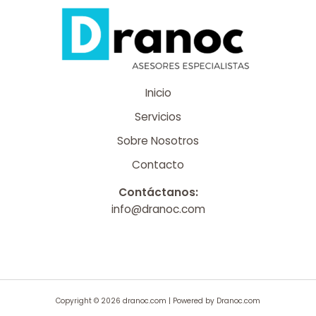
Inicio
Servicios
Sobre Nosotros
Contacto
Contáctanos:
info@dranoc.com
Copyright © 2026 dranoc.com | Powered by
Dranoc.com