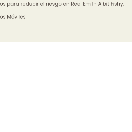
para reducir el riesgo en Reel Em In A bit Fishy.
vos Móviles