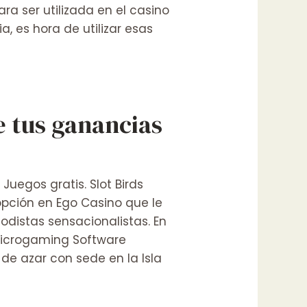
ra ser utilizada en el casino
, es hora de utilizar esas
e tus ganancias
Juegos gratis. Slot Birds
pción en Ego Casino que le
odistas sensacionalistas. En
Microgaming Software
 de azar con sede en la Isla