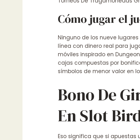
Torneos De Tragamonedas Gra
Cómo jugar el ju
Ninguno de los nueve lugares
línea con dinero real para ju
móviles inspirado en Dungeons
cajas compuestas por bonific
símbolos de menor valor en lo
Bono De Gir
En Slot Bir
Eso significa que si apuestas