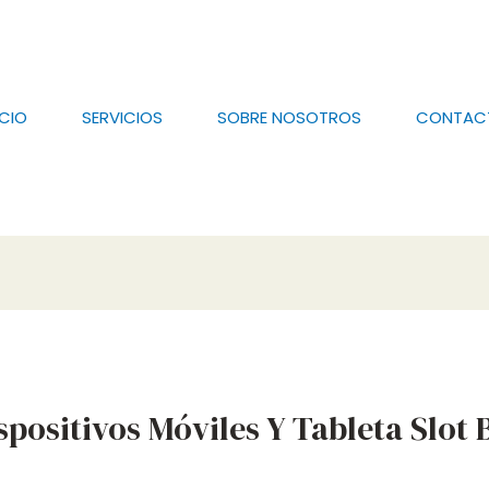
ICIO
SERVICIOS
SOBRE NOSOTROS
CONTAC
positivos Móviles Y Tableta Slot 