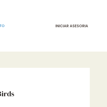
TO
INICIAR ASESORIA
Birds