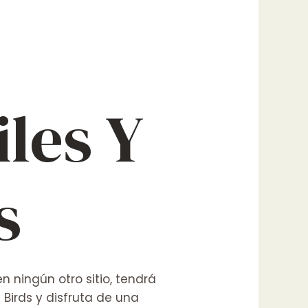
les Y
s
 ningún otro sitio, tendrá
Birds y disfruta de una