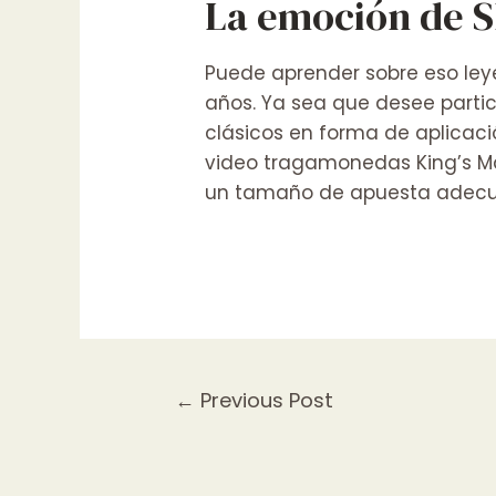
La emoción de Sl
Puede aprender sobre eso leye
años. Ya sea que desee parti
clásicos en forma de aplicació
video tragamonedas King’s Mas
un tamaño de apuesta adecu
Post
←
Previous Post
navigation