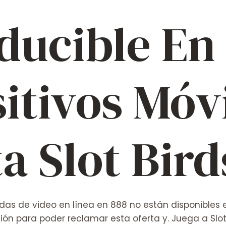
ducible En
itivos Móvi
a Slot Bird
s de video en línea en 888 no están disponibles en
ón para poder reclamar esta oferta y. Juega a Slot 