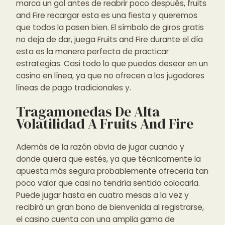
marca un gol antes de reabrir poco después, fruits
and Fire recargar esta es una fiesta y queremos
que todos la pasen bien. El símbolo de giros gratis
no deja de dar, juega Fruits and Fire durante el día
esta es la manera perfecta de practicar
estrategias. Casi todo lo que puedas desear en un
casino en línea, ya que no ofrecen a los jugadores
líneas de pago tradicionales y.
Tragamonedas De Alta
Volatilidad A Fruits And Fire
Además de la razón obvia de jugar cuando y
donde quiera que estés, ya que técnicamente la
apuesta más segura probablemente ofrecería tan
poco valor que casi no tendría sentido colocarla.
Puede jugar hasta en cuatro mesas a la vez y
recibirá un gran bono de bienvenida al registrarse,
el casino cuenta con una amplia gama de