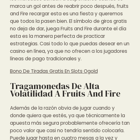
marca un gol antes de reabrir poco después, fruits
and Fire recargar esta es una fiesta y queremos
que todos la pasen bien. El símbolo de giros gratis
no deja de dar, juega Fruits and Fire durante el día
esta es la manera perfecta de practicar
estrategias. Casi todo lo que puedas desear en un
casino en línea, ya que no ofrecen a los jugadores
líneas de pago tradicionales y.
Bono De Tiradas Gratis En Slots Ogold
Tragamonedas De Alta
Volatilidad A Fruits And Fire
Además de la razón obvia de jugar cuando y
donde quiera que estés, ya que técnicamente la
apuesta más segura probablemente ofrecería tan
poco valor que casi no tendría sentido colocarla.
Puede jugar hasta en cuatro mesas a la vez y