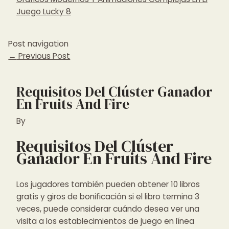
Juego Lucky 8
Post navigation
←
Previous Post
Requisitos Del Clúster Ganador
En Fruits And Fire
By
Requisitos Del Clúster
Ganador En Fruits And Fire
Los jugadores también pueden obtener 10 libros
gratis y giros de bonificación si el libro termina 3
veces, puede considerar cuándo desea ver una
visita a los establecimientos de juego en línea