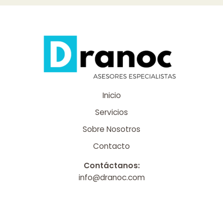
Inicio
Servicios
Sobre Nosotros
Contacto
Contáctanos:
info@dranoc.com