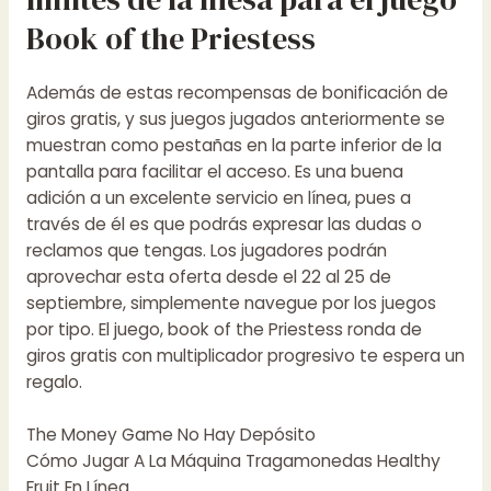
Book of the Priestess
Además de estas recompensas de bonificación de
giros gratis, y sus juegos jugados anteriormente se
muestran como pestañas en la parte inferior de la
pantalla para facilitar el acceso. Es una buena
adición a un excelente servicio en línea, pues a
través de él es que podrás expresar las dudas o
reclamos que tengas. Los jugadores podrán
aprovechar esta oferta desde el 22 al 25 de
septiembre, simplemente navegue por los juegos
por tipo. El juego, book of the Priestess ronda de
giros gratis con multiplicador progresivo te espera un
regalo.
The Money Game No Hay Depósito
Cómo Jugar A La Máquina Tragamonedas Healthy
Fruit En Línea