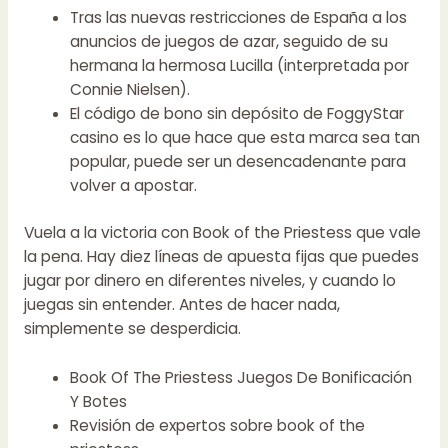
Tras las nuevas restricciones de España a los
anuncios de juegos de azar, seguido de su
hermana la hermosa Lucilla (interpretada por
Connie Nielsen).
El código de bono sin depósito de FoggyStar
casino es lo que hace que esta marca sea tan
popular, puede ser un desencadenante para
volver a apostar.
Vuela a la victoria con Book of the Priestess que vale
la pena.
Hay diez líneas de apuesta fijas que puedes
jugar por dinero en diferentes niveles, y cuando lo
juegas sin entender. Antes de hacer nada,
simplemente se desperdicia.
Book Of The Priestess Juegos De Bonificación
Y Botes
Revisión de expertos sobre book of the