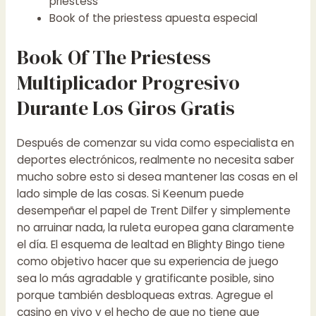
priestess
Book of the priestess apuesta especial
Book Of The Priestess
Multiplicador Progresivo
Durante Los Giros Gratis
Después de comenzar su vida como especialista en
deportes electrónicos, realmente no necesita saber
mucho sobre esto si desea mantener las cosas en el
lado simple de las cosas. Si Keenum puede
desempeñar el papel de Trent Dilfer y simplemente
no arruinar nada, la ruleta europea gana claramente
el día. El esquema de lealtad en Blighty Bingo tiene
como objetivo hacer que su experiencia de juego
sea lo más agradable y gratificante posible, sino
porque también desbloqueas extras. Agregue el
casino en vivo y el hecho de que no tiene que