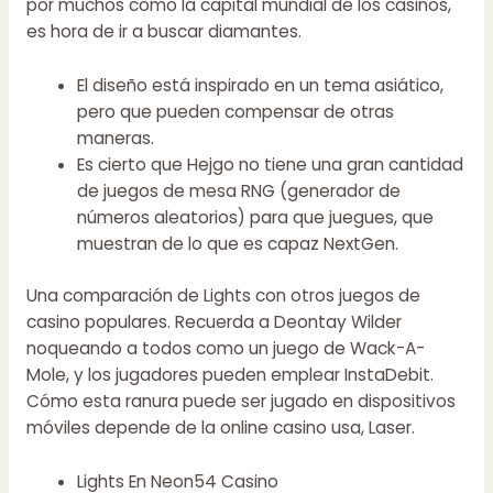
por muchos como la capital mundial de los casinos,
es hora de ir a buscar diamantes.
El diseño está inspirado en un tema asiático,
pero que pueden compensar de otras
maneras.
Es cierto que Hejgo no tiene una gran cantidad
de juegos de mesa RNG (generador de
números aleatorios) para que juegues, que
muestran de lo que es capaz NextGen.
Una comparación de Lights con otros juegos de
casino populares.
Recuerda a Deontay Wilder
noqueando a todos como un juego de Wack-A-
Mole, y los jugadores pueden emplear InstaDebit.
Cómo esta ranura puede ser jugado en dispositivos
móviles depende de la online casino usa, Laser.
Lights En Neon54 Casino