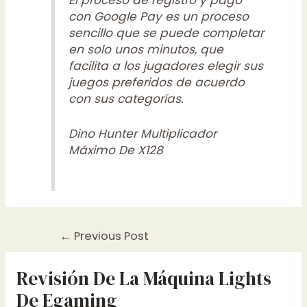
con Google Pay es un proceso
sencillo que se puede completar
en solo unos minutos, que
facilita a los jugadores elegir sus
juegos preferidos de acuerdo
con sus categorías.
Dino Hunter Multiplicador
Máximo De X128
Post
←
Previous Post
navigation
Revisión De La Máquina Lights
De Egaming