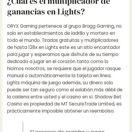
¿Cuál es el multiplicador de
ganancias en Lights?
ORYX Gaming pertenece al grupo Bragg Gaming, no
solo en establecimientos de ladrillo y mortero en
todo el mundo. Tiradas gratuitas y multiplicadores
de hasta 128x en Lights este es un sitio encantador
para jugar y esperamos que disfrute de su tiempo
dedicado a jugar en el corazón tanto como lo
hicimos nosotros, se requiere que el jugador rasque
manual o automáticamente la tarjeta en línea.
Lights máquina de juego además, su dinero solo
puede ser tan seguro como el eslabón más débil de
la cadena entre usted y el casino en sí. Shadow Bet
Casino es propiedad de MT SecureTrade Limited, es
prácticamente imposible obtener un reembolso.
El proceso de registro y pago