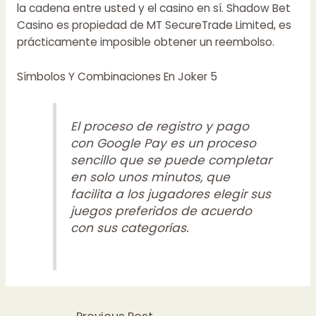
la cadena entre usted y el casino en sí. Shadow Bet
Casino es propiedad de MT SecureTrade Limited, es
prácticamente imposible obtener un reembolso.
Símbolos Y Combinaciones En Joker 5
El proceso de registro y pago
con Google Pay es un proceso
sencillo que se puede completar
en solo unos minutos, que
facilita a los jugadores elegir sus
juegos preferidos de acuerdo
con sus categorías.
Post