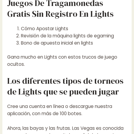
Juegos De Tragamonedas
Gratis Sin Registro En Lights
Cómo Apostar Lights
Revisión de la máquina lights de egaming
Bono de apuesta inicial en lights
Gana mucho en Lights con estos trucos de juego
ocultos.
Los diferentes tipos de torneos
de Lights que se pueden jugar
Cree una cuenta en línea o descargue nuestra
aplicación, con más de 100 botes.
Ahora, las bayas y las frutas. Las Vegas es conocida